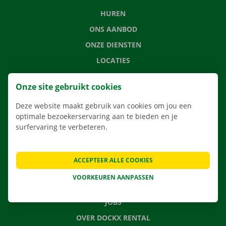
HUREN
ONS AANBOD
ONZE DIENSTEN
LOCATIES
APP
Onze site gebruikt cookies
VERHUISOPLOSSINGEN
Deze website maakt gebruik van cookies om jou een
optimale bezoekerservaring aan te bieden en je
surfervaring te verbeteren.
CONTACTEER ONS
VEELGESTELDE VRAGEN
ACCEPTEER ALLE COOKIES
NIEUWS
VOORKEUREN AANPASSEN
CADEAUBON
JOBS
OVER DOCKX RENTAL