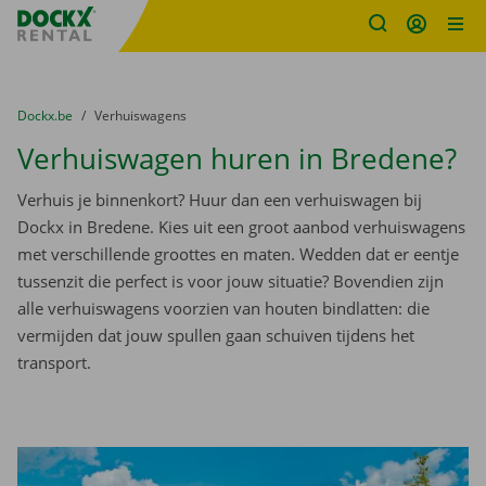
Fratello DEMO
Ga naar inhoud
Taalselectie overslaan
U bevindt zich hier:
van
Dockx.be
naar
Verhuiswagens
Verhuiswagen huren in Bredene?
Verhuis je binnenkort? Huur dan een verhuiswagen bij
Dockx in Bredene. Kies uit een groot aanbod verhuiswagens
met verschillende groottes en maten. Wedden dat er eentje
tussenzit die perfect is voor jouw situatie? Bovendien zijn
alle verhuiswagens voorzien van houten bindlatten: die
vermijden dat jouw spullen gaan schuiven tijdens het
transport.