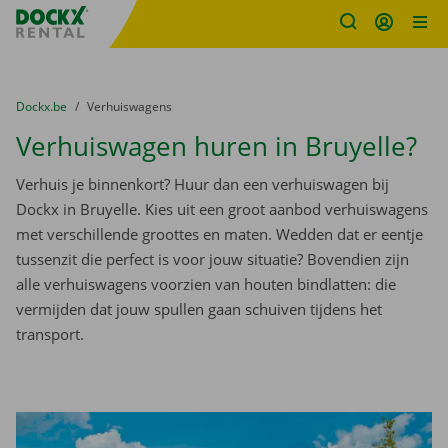
Fratello DEMO
Ga naar inhoud
Taalselectie overslaan
U bevindt zich hier:
van
Dockx.be
naar
Verhuiswagens
Verhuiswagen huren in Bruyelle?
Verhuis je binnenkort? Huur dan een verhuiswagen bij
Dockx in Bruyelle. Kies uit een groot aanbod verhuiswagens
met verschillende groottes en maten. Wedden dat er eentje
tussenzit die perfect is voor jouw situatie? Bovendien zijn
alle verhuiswagens voorzien van houten bindlatten: die
vermijden dat jouw spullen gaan schuiven tijdens het
transport.