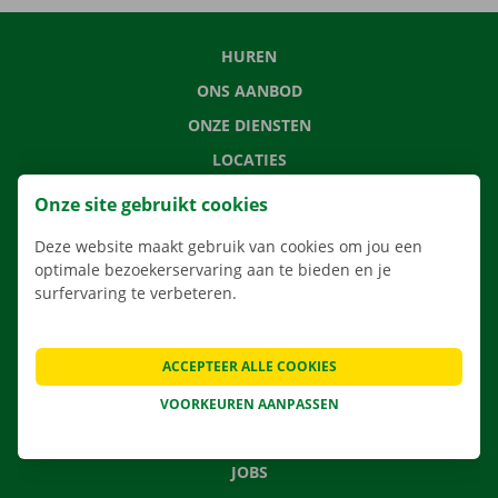
HUREN
ONS AANBOD
ONZE DIENSTEN
LOCATIES
APP
Onze site gebruikt cookies
VERHUISOPLOSSINGEN
Deze website maakt gebruik van cookies om jou een
optimale bezoekerservaring aan te bieden en je
surfervaring te verbeteren.
CONTACTEER ONS
ACCEPTEER ALLE COOKIES
VEELGESTELDE VRAGEN
NIEUWS
VOORKEUREN AANPASSEN
CADEAUBON
JOBS