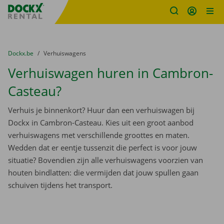
Fratello DEMO
Ga naar inhoud
Taalselectie overslaan
U bevindt zich hier:
van
Dockx.be
naar
Verhuiswagens
Verhuiswagen huren in Cambron-
Casteau?
Verhuis je binnenkort? Huur dan een verhuiswagen bij
Dockx in Cambron-Casteau. Kies uit een groot aanbod
verhuiswagens met verschillende groottes en maten.
Wedden dat er eentje tussenzit die perfect is voor jouw
situatie? Bovendien zijn alle verhuiswagens voorzien van
houten bindlatten: die vermijden dat jouw spullen gaan
schuiven tijdens het transport.