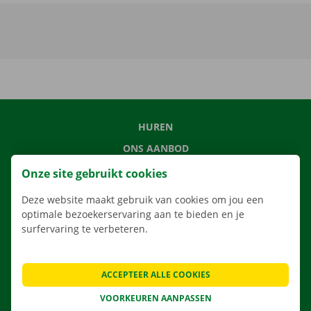
HUREN
ONS AANBOD
ONZE DIENSTEN
Onze site gebruikt cookies
LOCATIES
Deze website maakt gebruik van cookies om jou een
APP
optimale bezoekerservaring aan te bieden en je
surfervaring te verbeteren.
VERHUISOPLOSSINGEN
ACCEPTEER ALLE COOKIES
VOORKEUREN AANPASSEN
CONTACTEER ONS