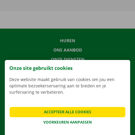
HUREN
ONS AANBOD
ONZE DIENSTEN
Onze site gebruikt cookies
LOCATIES
APP
Deze website maakt gebruik van cookies om jou een
optimale bezoekerservaring aan te bieden en je
VERHUISOPLOSSINGEN
surfervaring te verbeteren.
ACCEPTEER ALLE COOKIES
CONTACTEER ONS
VOORKEUREN AANPASSEN
VEELGESTELDE VRAGEN
NIEUWS