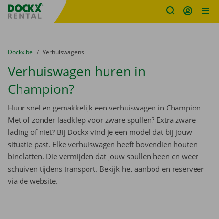
Fratello DEMO
Ga naar inhoud
Taalselectie overslaan
U bevindt zich hier:
van
Dockx.be
naar
Verhuiswagens
Verhuiswagen huren in
Champion?
Huur snel en gemakkelijk een verhuiswagen in Champion.
Met of zonder laadklep voor zware spullen? Extra zware
lading of niet? Bij Dockx vind je een model dat bij jouw
situatie past. Elke verhuiswagen heeft bovendien houten
bindlatten. Die vermijden dat jouw spullen heen en weer
schuiven tijdens transport. Bekijk het aanbod en reserveer
via de website.