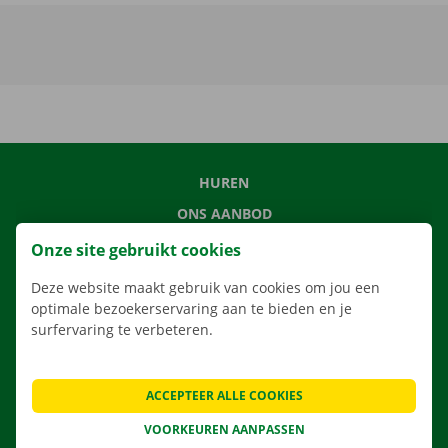
HUREN
ONS AANBOD
ONZE DIENSTEN
Onze site gebruikt cookies
LOCATIES
Deze website maakt gebruik van cookies om jou een
APP
optimale bezoekerservaring aan te bieden en je
surfervaring te verbeteren.
VERHUISOPLOSSINGEN
ACCEPTEER ALLE COOKIES
VOORKEUREN AANPASSEN
CONTACTEER ONS