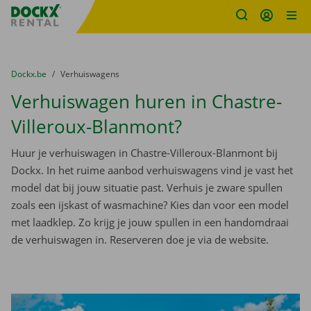
Fratello DEMO
Ga naar inhoud
Taalselectie overslaan
U bevindt zich hier:
van
Dockx.be
naar
Verhuiswagens
Verhuiswagen huren in Chastre-
Villeroux-Blanmont?
Huur je verhuiswagen in Chastre-Villeroux-Blanmont bij
Dockx. In het ruime aanbod verhuiswagens vind je vast het
model dat bij jouw situatie past. Verhuis je zware spullen
zoals een ijskast of wasmachine? Kies dan voor een model
met laadklep. Zo krijg je jouw spullen in een handomdraai
de verhuiswagen in. Reserveren doe je via de website.