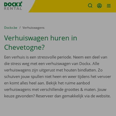
Fratello DEMO
Ga naar inhoud
Taalselectie overslaan
U bevindt zich hier:
van
Dockx.be
naar
Verhuiswagens
Verhuiswagen huren in
Chevetogne?
Een verhuis is een stressvolle periode. Neem een deel van
die stress weg met een verhuiswagen van Dockx. Alle
verhuiswagens zijn uitgerust met houten bindlatten. Zo
schuiven jouw spullen niet heen en weer tijdens het vervoer
en komt alles heel aan. Bekijk het ruime aanbod
verhuiswagens met verschillende groottes & maten. Jouw
keuze gevonden? Reserveer dan gemakkelijk via de website.