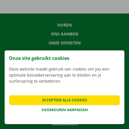
HUREN
ONS AANBOD
ONZE DIENSTEN
LOCATIES
Onze site gebruikt cookies
APP
Deze website maakt gebruik van cookies om jou een
VERHUISOPLOSSINGEN
optimale bezoekerservaring aan te bieden en je
surfervaring te verbeteren.
CONTACTEER ONS
ACCEPTEER ALLE COOKIES
VEELGESTELDE VRAGEN
VOORKEUREN AANPASSEN
NIEUWS
CADEAUBON