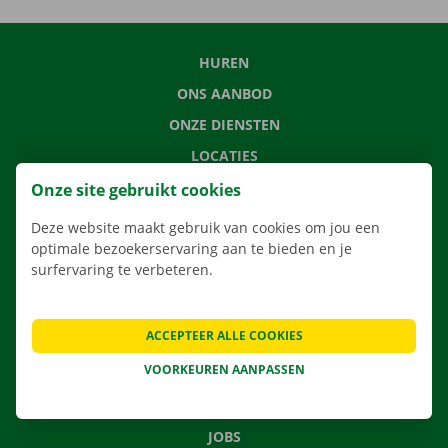
HUREN
ONS AANBOD
ONZE DIENSTEN
LOCATIES
APP
Onze site gebruikt cookies
VERHUISOPLOSSINGEN
Deze website maakt gebruik van cookies om jou een
optimale bezoekerservaring aan te bieden en je
surfervaring te verbeteren.
CONTACTEER ONS
ACCEPTEER ALLE COOKIES
VEELGESTELDE VRAGEN
VOORKEUREN AANPASSEN
NIEUWS
CADEAUBON
JOBS