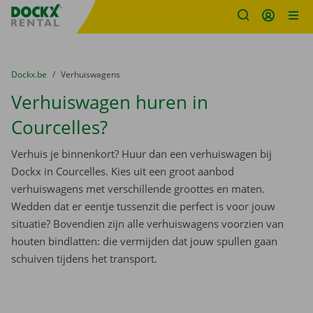
Fratello DEMO
Ga naar inhoud
Taalselectie overslaan
U bevindt zich hier:
van
Dockx.be
naar
Verhuiswagens
Verhuiswagen huren in
Courcelles?
Verhuis je binnenkort? Huur dan een verhuiswagen bij
Dockx in Courcelles. Kies uit een groot aanbod
verhuiswagens met verschillende groottes en maten.
Wedden dat er eentje tussenzit die perfect is voor jouw
situatie? Bovendien zijn alle verhuiswagens voorzien van
houten bindlatten: die vermijden dat jouw spullen gaan
schuiven tijdens het transport.