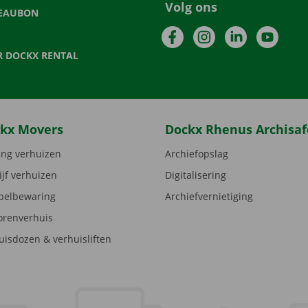
Volg ons
EAUBON
Facebook
Instagram
LinkedIn
YouTu
R DOCKX RENTAL
kx Movers
Dockx Rhenus Archisaf
ng verhuizen
Archiefopslag
ijf verhuizen
Digitalisering
elbewaring
Archiefvernietiging
orenverhuis
uisdozen & verhuisliften