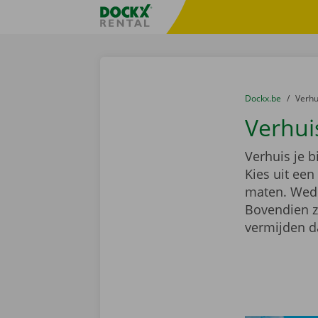
Ga naar inhoud
Taalselectie overslaan
Fratello DEMO
U bevindt zich hi
van
Dockx.be
naar
Verh
Verhui
Verhuis je 
Kies uit ee
maten. Wedde
Bovendien z
vermijden d