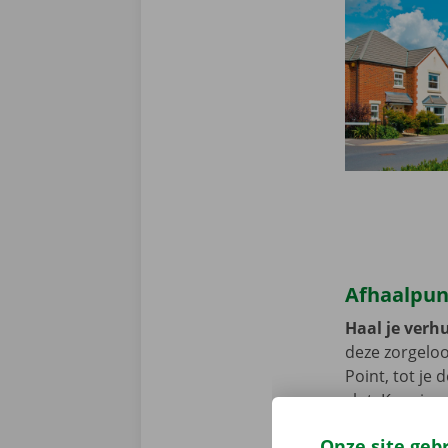
Afhaalpun
Haal je verh
deze zorgeloo
Point, tot je
slot. Kom je 
bereikbaar me
Onze site geb