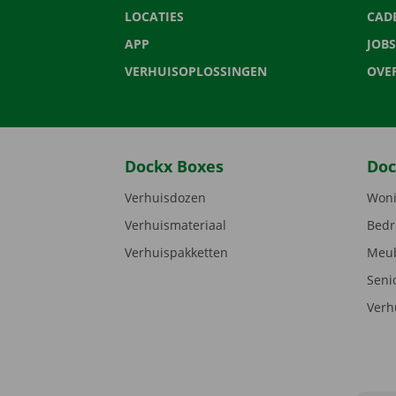
LOCATIES
CAD
APP
JOBS
VERHUISOPLOSSINGEN
OVE
Dockx Boxes
Doc
Verhuisdozen
Woni
Verhuismateriaal
Bedr
Verhuispakketten
Meub
Seni
Verh