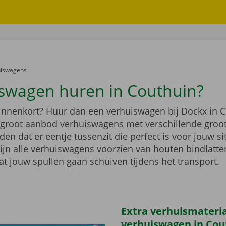
er:
uiswagens
swagen huren in Couthuin?
binnenkort? Huur dan een verhuiswagen bij Dockx in C
n groot aanbod verhuiswagens met verschillende groo
n dat er eentje tussenzit die perfect is voor jouw si
ijn alle verhuiswagens voorzien van houten bindlatten
at jouw spullen gaan schuiven tijdens het transport.
Extra verhuismateriaa
verhuiswagen in Cou