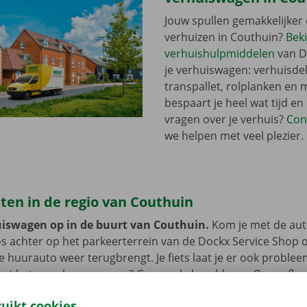
Jouw spullen gemakkelijker 
verhuizen in Couthuin?
Beki
verhuishulpmiddelen
van D
je verhuiswagen: verhuisde
transpallet, rolplanken en 
bespaart je heel wat tijd en
vragen over je verhuis?
Con
we helpen met veel plezier.
ten in de regio van Couthuin
uiswagen op in de buurt van Couthuin.
Kom je met de auto
s achter op het parkeerterrein van de Dockx Service Shop o
 de huurauto weer terugbrengt. Je fiets laat je er ook proble
met het openbaar vervoer? Geen enkel probleem. Onze afhaa
t bus of tram.
ruikt cookies