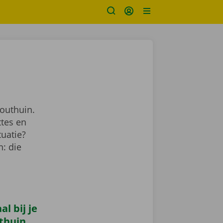
outhuin.
ttes en
tuatie?
: die
l bij je
thuin