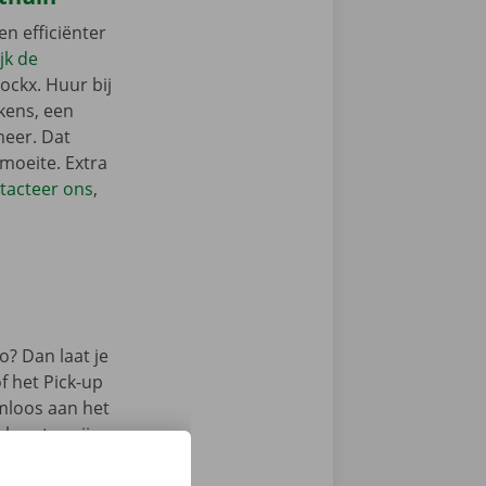
en efficiënter
jk de
ockx. Huur bij
kens, een
meer. Dat
 moeite. Extra
tacteer ons
,
? Dan laat je
f het Pick-up
emloos aan het
lpunten zijn