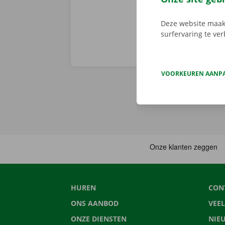
Deze website maakt
surfervaring te ve
VOORKEUREN AANP
HUREN
CON
ONS AANBOD
VEE
ONZE DIENSTEN
NIE