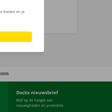
e bieden en je
Dockx nieuwsbrief
Blijf op de hoogte van
nieuwigheden en promoties