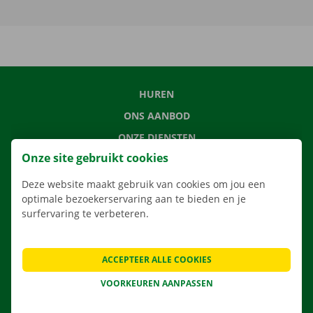
HUREN
ONS AANBOD
ONZE DIENSTEN
Onze site gebruikt cookies
LOCATIES
APP
Deze website maakt gebruik van cookies om jou een
optimale bezoekerservaring aan te bieden en je
VERHUISOPLOSSINGEN
surfervaring te verbeteren.
ACCEPTEER ALLE COOKIES
CONTACTEER ONS
VOORKEUREN AANPASSEN
VEELGESTELDE VRAGEN
NIEUWS