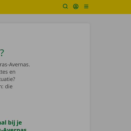
?
ras-Avernas.
ttes en
tuatie?
: die
l bij je
s-Avernas