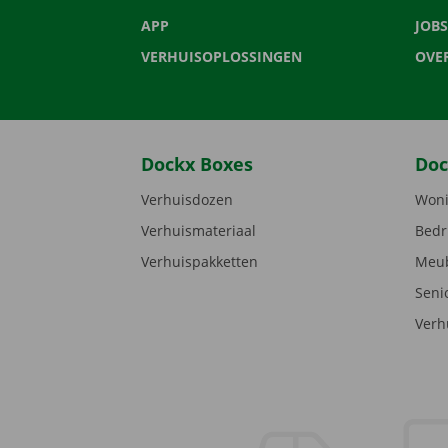
APP
JOBS
VERHUISOPLOSSINGEN
OVE
Dockx Boxes
Doc
Verhuisdozen
Woni
Verhuismateriaal
Bedr
Verhuispakketten
Meub
Seni
Verh