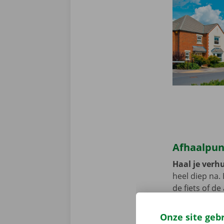
Afhaalpun
Haal je verhu
heel diep na.
de fiets of d
Pick-up Point
Onze site geb