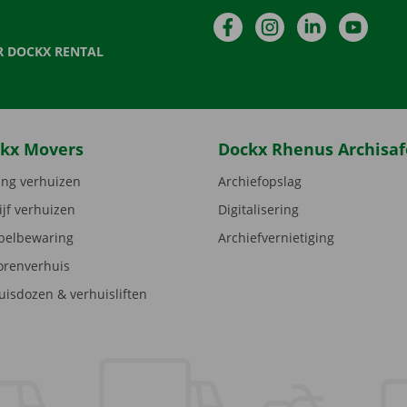
Facebook
Instagram
LinkedIn
YouTu
R DOCKX RENTAL
kx Movers
Dockx Rhenus Archisaf
ng verhuizen
Archiefopslag
ijf verhuizen
Digitalisering
elbewaring
Archiefvernietiging
orenverhuis
uisdozen & verhuisliften