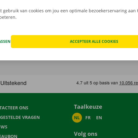
 gebruik van cookies om jou een optimale bezoekerservaring aan t
rbeteren.
ASSEN
ACCEPTEER ALLE COOKIES
Taalkeuze
TACTEER ONS
LGESTELDE VRAGEN
NL
FR
EN
UWS
Volg ons
EAUBON