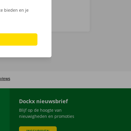
e bieden en je
Dockx nieuwsbrief
Blijf op de hoogte van
nieuwigheden en promoties