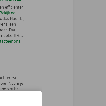
en efficiënter
Bekijk de
ockx. Huur bij
kens, een
meer. Dat
 moeite. Extra
tacteer ons
,
achten we
rvoer. Neem je
 Shop of het