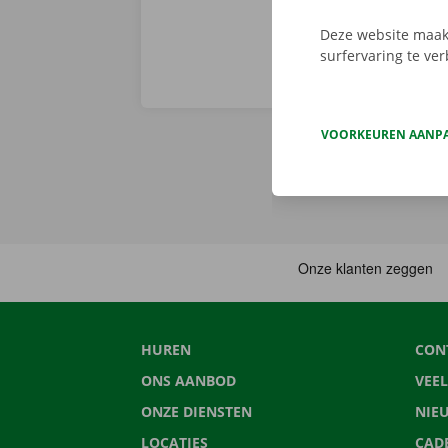
Deze website maakt
surfervaring te ve
VOORKEUREN AANP
HUREN
CON
ONS AANBOD
VEE
ONZE DIENSTEN
NIE
LOCATIES
CAD