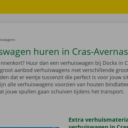
er:
uiswagens
swagen huren in Cras-Avernas
binnenkort? Huur dan een verhuiswagen bij Dockx in C
n groot aanbod verhuiswagens met verschillende groo
n dat er eentje tussenzit die perfect is voor jouw si
ijn alle verhuiswagens voorzien van houten bindlatten
at jouw spullen gaan schuiven tijdens het transport.
Extra verhuismateriaa
verhuiswagen in Cra