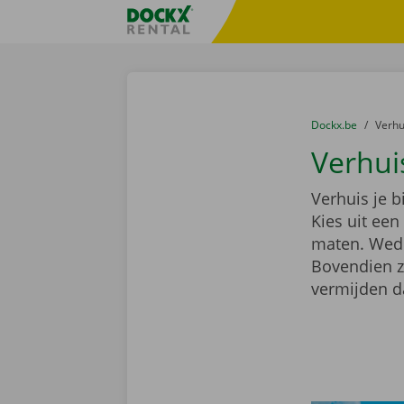
Ga naar inhoud
Taalselectie overslaan
Fratello DEMO
U bevindt zich hi
van
Dockx.be
naar
Verh
Verhui
Verhuis je 
Kies uit ee
maten. Wedde
Bovendien z
vermijden d