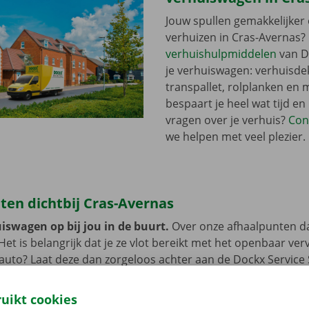
Jouw spullen gemakkelijker 
verhuizen in Cras-Avernas?
verhuishulpmiddelen
van D
je verhuiswagen: verhuisde
transpallet, rolplanken en 
bespaart je heel wat tijd en
vragen over je verhuis?
Con
we helpen met veel plezier.
ten dichtbij Cras-Avernas
iswagen op bij jou in de buurt.
Over onze afhaalpunten d
 Het is belangrijk dat je ze vlot bereikt met het openbaar ve
e auto? Laat deze dan zorgeloos achter aan de Dockx Service
 tot je de verhuiswagen niet meer nodig hebt.
ruikt cookies