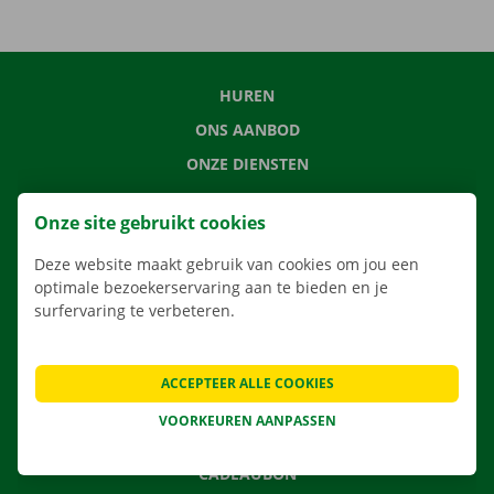
HUREN
ONS AANBOD
ONZE DIENSTEN
LOCATIES
Onze site gebruikt cookies
APP
Deze website maakt gebruik van cookies om jou een
VERHUISOPLOSSINGEN
optimale bezoekerservaring aan te bieden en je
surfervaring te verbeteren.
CONTACTEER ONS
ACCEPTEER ALLE COOKIES
VEELGESTELDE VRAGEN
VOORKEUREN AANPASSEN
NIEUWS
CADEAUBON