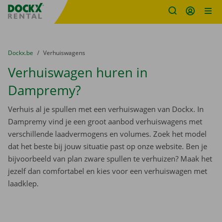
Fratello DEMO
Ga naar inhoud
Taalselectie overslaan
U bevindt zich hier:
van
Dockx.be
naar
Verhuiswagens
Verhuiswagen huren in
Dampremy?
Verhuis al je spullen met een verhuiswagen van Dockx. In
Dampremy vind je een groot aanbod verhuiswagens met
verschillende laadvermogens en volumes. Zoek het model
dat het beste bij jouw situatie past op onze website. Ben je
bijvoorbeeld van plan zware spullen te verhuizen? Maak het
jezelf dan comfortabel en kies voor een verhuiswagen met
laadklep.