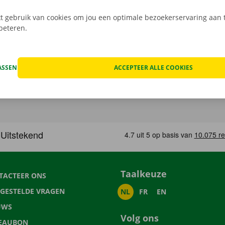
 gebruik van cookies om jou een optimale bezoekerservaring aan t
rbeteren.
ASSEN
ACCEPTEER ALLE COOKIES
Taalkeuze
TACTEER ONS
LGESTELDE VRAGEN
NL
FR
EN
UWS
Volg ons
EAUBON