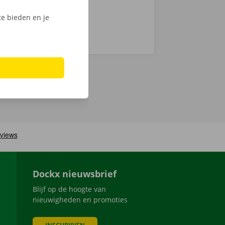
e bieden en je
Dockx nieuwsbrief
Blijf op de hoogte van
nieuwigheden en promoties