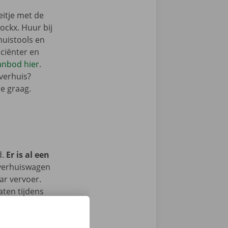
eitje met de
ckx. Huur bij
huistools en
iciënter en
aanbod hier
.
 verhuis?
je graag.
d.
Er is al een
 verhuiswagen
ar vervoer.
aten tijdens