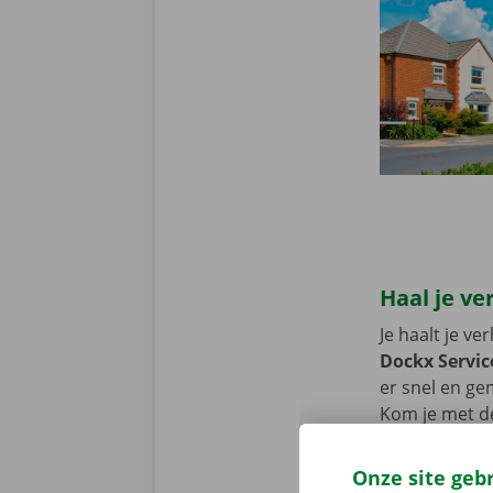
Haal je ve
Je haalt je v
Dockx Servic
er snel en ge
Kom je met de
de huurperio
Onze site geb