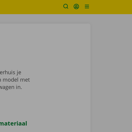
erhuis je
en model met
wagen in.
materiaal