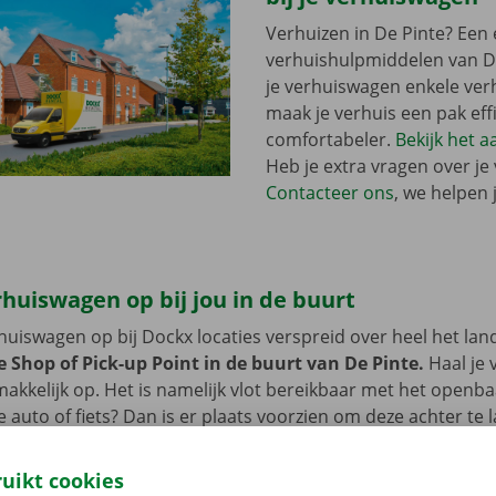
Verhuizen in De Pinte? Een 
verhuishulpmiddelen van Do
je verhuiswagen enkele ver
maak je verhuis een pak eff
comfortabeler.
Bekijk het 
Heb je extra vragen over je
Contacteer ons
, we helpen 
rhuiswagen op bij jou in de buurt
erhuiswagen op bij Dockx locaties verspreid over heel het lan
e Shop of Pick-up Point in de buurt van De Pinte.
Haal je
makkelijk op. Het is namelijk vlot bereikbaar met het openba
 auto of fiets? Dan is er plaats voorzien om deze achter te l
de van de verhuiswagen.
ruikt cookies