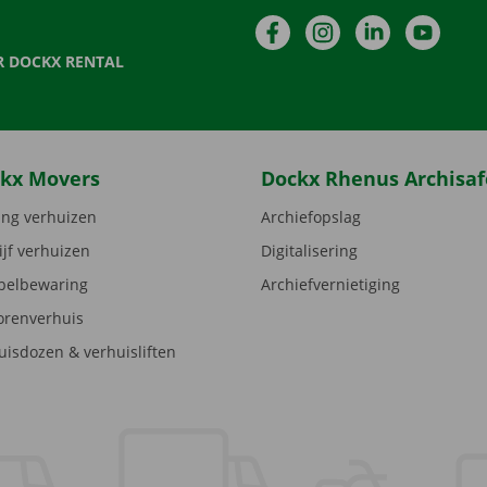
Facebook
Instagram
LinkedIn
YouTu
R DOCKX RENTAL
kx Movers
Dockx Rhenus Archisaf
ng verhuizen
Archiefopslag
ijf verhuizen
Digitalisering
elbewaring
Archiefvernietiging
orenverhuis
uisdozen & verhuisliften