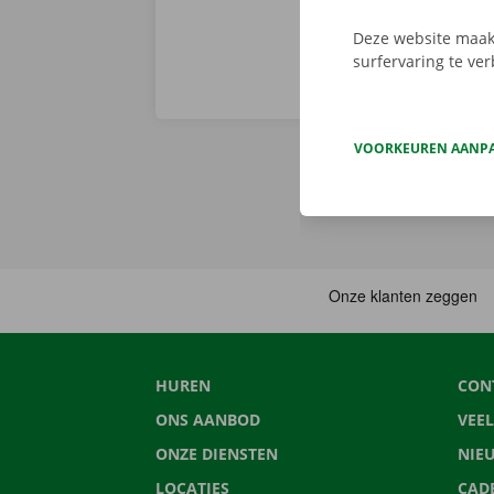
Deze website maakt
surfervaring te ve
VOORKEUREN AANP
HUREN
CON
ONS AANBOD
VEE
ONZE DIENSTEN
NIE
LOCATIES
CAD