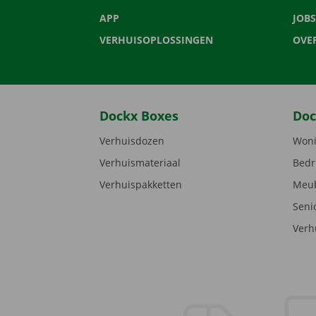
APP
JOBS
VERHUISOPLOSSINGEN
OVE
Dockx Boxes
Doc
Verhuisdozen
Woni
Verhuismateriaal
Bedr
Verhuispakketten
Meub
Seni
Verh