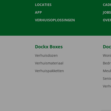
LOCATIES
CAD
APP
JOBS
VERHUISOPLOSSINGEN
OVE
Dockx Boxes
Doc
Verhuisdozen
Woni
Verhuismateriaal
Bedr
Verhuispakketten
Meub
Seni
Verh