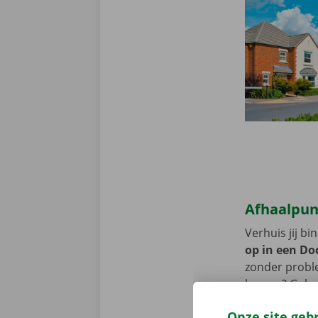
Afhaalpun
Verhuis jij b
op in een Doc
zonder proble
komen? Gebru
huurtermijn.
Onze site geb