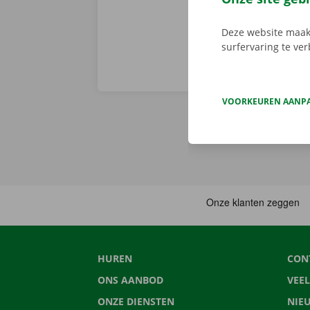
Deze website maakt
surfervaring te ve
VOORKEUREN AANP
HUREN
CON
ONS AANBOD
VEE
ONZE DIENSTEN
NIE