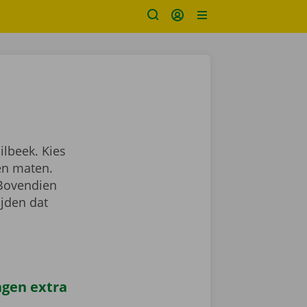
ilbeek. Kies
en maten.
 Bovendien
ijden dat
agen extra