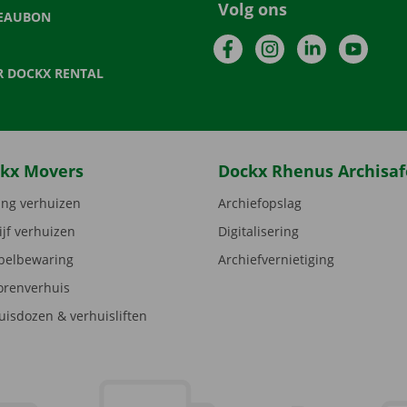
Volg ons
EAUBON
Facebook
Instagram
LinkedIn
YouTu
R DOCKX RENTAL
kx Movers
Dockx Rhenus Archisaf
ng verhuizen
Archiefopslag
ijf verhuizen
Digitalisering
elbewaring
Archiefvernietiging
orenverhuis
uisdozen & verhuisliften