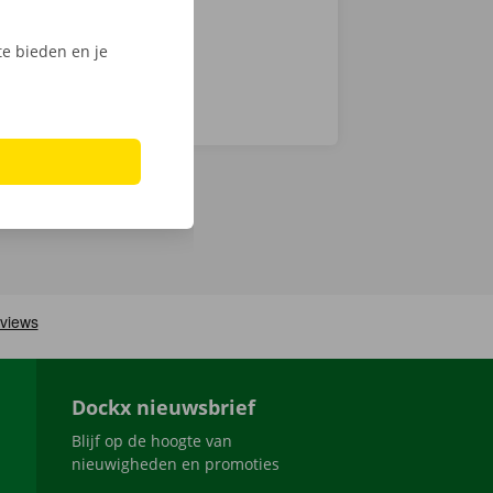
e bieden en je
Dockx nieuwsbrief
Blijf op de hoogte van
nieuwigheden en promoties