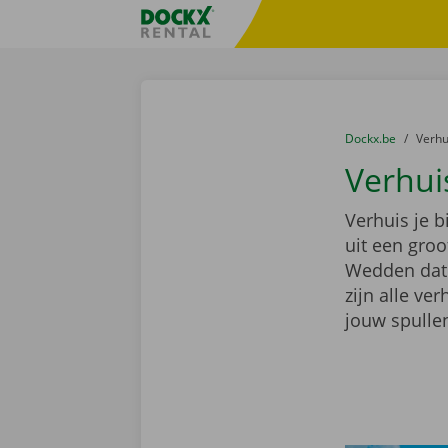
Ga naar inhoud
Taalselectie overslaan
Fratello DEMO
U bevindt zich hi
van
Dockx.be
naar
Verh
Verhui
Verhuis je 
uit een gro
Wedden dat e
zijn alle ve
jouw spullen