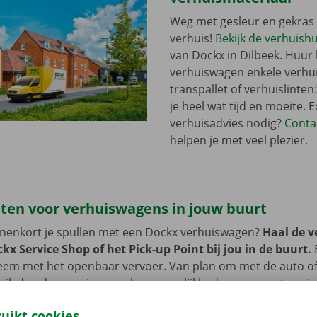
Weg met gesleur en gekras 
verhuis!
Bekijk de verhuish
van Dockx in Dilbeek. Huur b
verhuiswagen enkele verhu
transpallet of verhuislinten
je heel wat tijd en moeite. E
verhuisadvies nodig?
Conta
helpen je met veel plezier.
ten voor verhuiswagens in jouw buurt
innenkort je spullen met een Dockx verhuiswagen?
Haal de 
kx Service Shop of het Pick-up Point bij jou in de buurt.
B
em met het openbaar vervoer. Van plan om met de auto of 
ik dan de voorziene parkeermogelijkheden aan ons terrein 
ruikt cookies