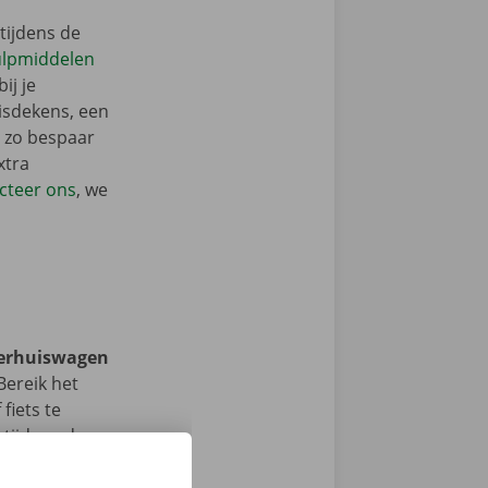
tijdens de
ulpmiddelen
ij je
isdekens, een
: zo bespaar
xtra
cteer ons
, we
verhuiswagen
ereik het
fiets te
tijdens de