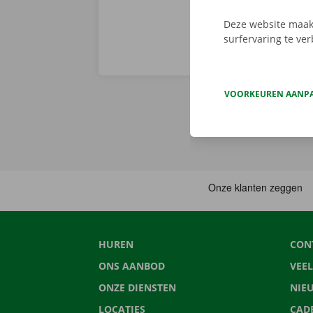
Deze website maakt
surfervaring te ve
VOORKEUREN AANP
HUREN
CON
ONS AANBOD
VEE
ONZE DIENSTEN
NIE
LOCATIES
CAD