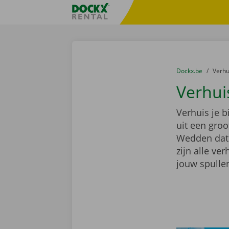
Ga naar inhoud
Taalselectie overslaan
Fratello DEMO
U bevindt zich hi
van
Dockx.be
naar
Verh
Verhui
Verhuis je 
uit een gro
Wedden dat e
zijn alle ve
jouw spullen