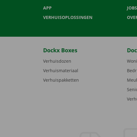
APP
JOBS
VERHUISOPLOSSINGEN
OVE
Dockx Boxes
Doc
Verhuisdozen
Woni
Verhuismateriaal
Bedr
Verhuispakketten
Meub
Seni
Verh