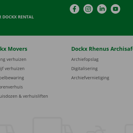
Facebook
Instagram
LinkedIn
YouTu
R DOCKX RENTAL
kx Movers
Dockx Rhenus Archisaf
ng verhuizen
Archiefopslag
ijf verhuizen
Digitalisering
elbewaring
Archiefvernietiging
orenverhuis
uisdozen & verhuisliften