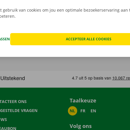
 gebruik van cookies om jou een optimale bezoekerservaring aan t
rbeteren.
ASSEN
ACCEPTEER ALLE COOKIES
Taalkeuze
TACTEER ONS
LGESTELDE VRAGEN
NL
FR
EN
UWS
Volg ons
EAUBON