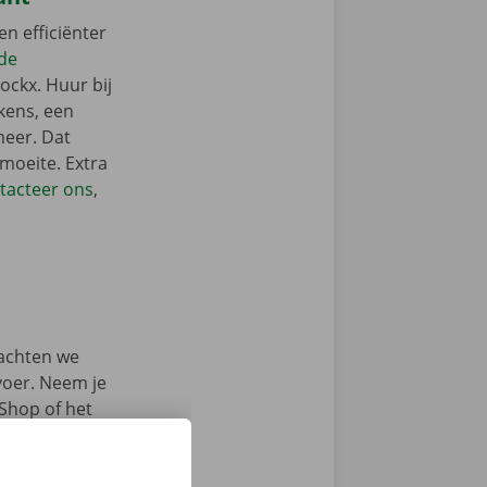
en efficiënter
 de
ockx. Huur bij
kens, een
meer. Dat
 moeite. Extra
tacteer ons
,
achten we
rvoer. Neem je
 Shop of het