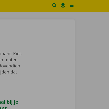
inant. Kies
en maten.
 Bovendien
ijden dat
l bij je
ant