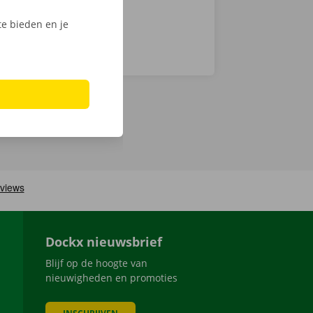
e bieden en je
Dockx nieuwsbrief
Blijf op de hoogte van
nieuwigheden en promoties