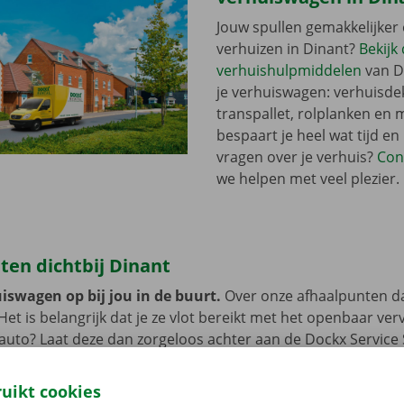
Jouw spullen gemakkelijker 
verhuizen in Dinant?
Bekijk
verhuishulpmiddelen
van D
je verhuiswagen: verhuisde
transpallet, rolplanken en 
bespaart je heel wat tijd en
vragen over je verhuis?
Con
we helpen met veel plezier.
ten dichtbij Dinant
iswagen op bij jou in de buurt.
Over onze afhaalpunten d
 Het is belangrijk dat je ze vlot bereikt met het openbaar ve
e auto? Laat deze dan zorgeloos achter aan de Dockx Service
 tot je de verhuiswagen niet meer nodig hebt.
ruikt cookies