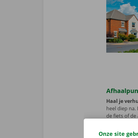
Afhaalpun
Haal je verhu
heel diep na.
de fiets of d
Pick-up Point
Onze site geb