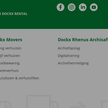
Facebook
Instagram
LinkedIn
YouTu
R DOCKX RENTAL
kx Movers
Dockx Rhenus Archisaf
ng verhuizen
Archiefopslag
ijf verhuizen
Digitalisering
elbewaring
Archiefvernietiging
orenverhuis
uisdozen & verhuisliften