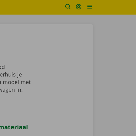
od
erhuis je
en model met
wagen in.
materiaal