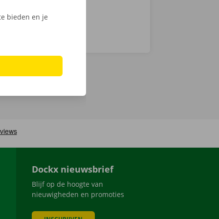
e bieden en je
Dockx nieuwsbrief
Blijf op de hoogte van
nieuwigheden en promoties