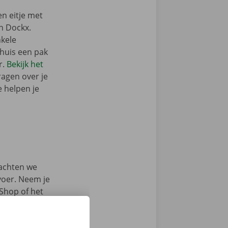
n eitje met
n Dockx.
nkele
rhuis een pak
r.
Bekijk het
ragen over je
e helpen je
achten we
rvoer. Neem je
 Shop of het