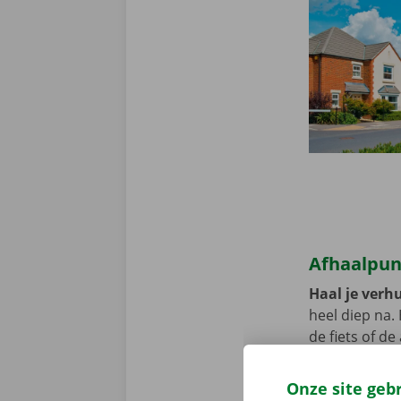
Afhaalpun
Haal je verhu
heel diep na.
de fiets of d
Pick-up Point
Onze site geb