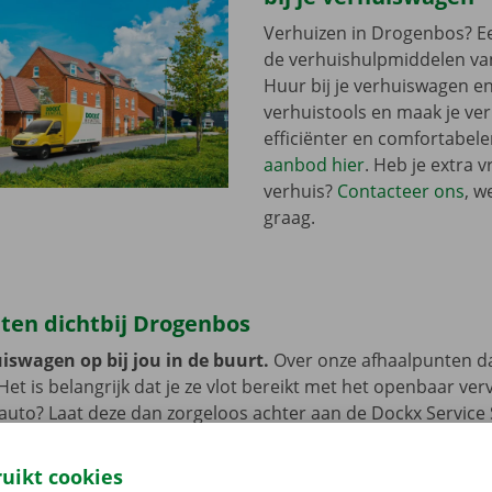
Verhuizen in Drogenbos? Ee
de verhuishulpmiddelen va
Huur bij je verhuiswagen e
verhuistools en maak je ve
efficiënter en comfortabele
aanbod hier
. Heb je extra v
verhuis?
Contacteer ons
, w
graag.
ten dichtbij Drogenbos
iswagen op bij jou in de buurt.
Over onze afhaalpunten d
 Het is belangrijk dat je ze vlot bereikt met het openbaar ve
e auto? Laat deze dan zorgeloos achter aan de Dockx Service
 tot je de verhuiswagen niet meer nodig hebt.
ruikt cookies