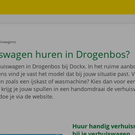
er:
uiswagens
swagen huren in Drogenbos?
huiswagen in Drogenbos bij Dockx. In het ruime aanb
s vind je vast het model dat bij jouw situatie past. V
en zoals een ijskast of wasmachine? Kies dan voor e
 krijg je jouw spullen in een handomdraai de verhuis
oe je via de website.
Huur handig verhuis
bij je verhuiswagen