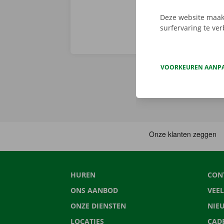
Deze website maakt
surfervaring te ve
VOORKEUREN AANP
HUREN
CON
ONS AANBOD
VEE
ONZE DIENSTEN
NIE
LOCATIES
CAD