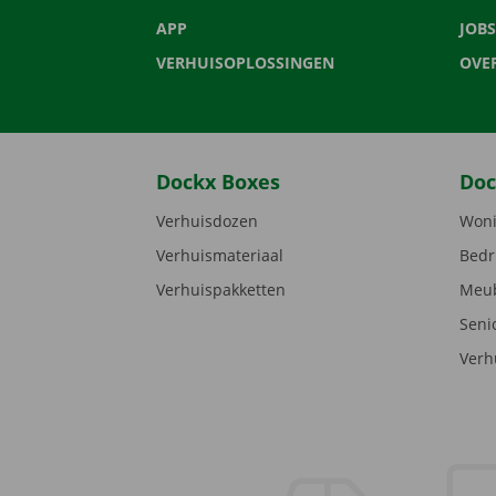
APP
JOBS
VERHUISOPLOSSINGEN
OVE
Dockx Boxes
Doc
Verhuisdozen
Woni
Verhuismateriaal
Bedr
Verhuispakketten
Meub
Seni
Verh