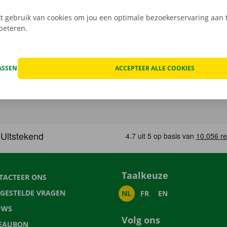
 gebruik van cookies om jou een optimale bezoekerservaring aan t
rbeteren.
ASSEN
ACCEPTEER ALLE COOKIES
Taalkeuze
TACTEER ONS
LGESTELDE VRAGEN
NL
FR
EN
UWS
Volg ons
EAUBON