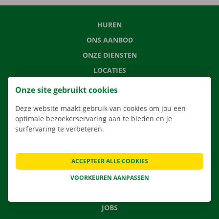
HUREN
ONS AANBOD
ONZE DIENSTEN
LOCATIES
APP
Onze site gebruikt cookies
VERHUISOPLOSSINGEN
Deze website maakt gebruik van cookies om jou een
optimale bezoekerservaring aan te bieden en je
surfervaring te verbeteren.
CONTACTEER ONS
ACCEPTEER ALLE COOKIES
VEELGESTELDE VRAGEN
NIEUWS
VOORKEUREN AANPASSEN
CADEAUBON
JOBS