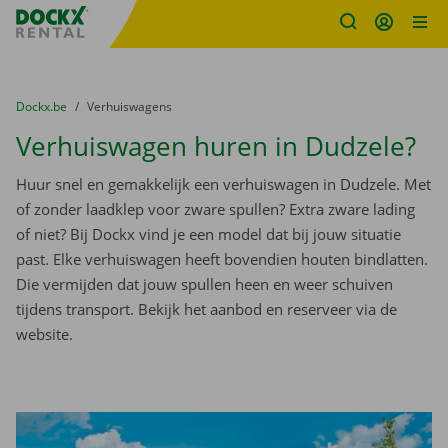
Fratello DEMO
Ga naar inhoud
Taalselectie overslaan
U bevindt zich hier:
van
Dockx.be
naar
Verhuiswagens
Verhuiswagen huren in Dudzele?
Huur snel en gemakkelijk een verhuiswagen in Dudzele. Met
of zonder laadklep voor zware spullen? Extra zware lading
of niet? Bij Dockx vind je een model dat bij jouw situatie
past. Elke verhuiswagen heeft bovendien houten bindlatten.
Die vermijden dat jouw spullen heen en weer schuiven
tijdens transport. Bekijk het aanbod en reserveer via de
website.