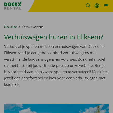
Fratello DEMO
Ga naar inhoud
Taalselectie overslaan
U bevindt zich hier:
van
Dockx.be
naar
Verhuiswagens
Verhuiswagen huren in Eliksem?
Verhuis al je spullen met een verhuiswagen van Dockx. In
Eliksem vind je een groot aanbod verhuiswagens met
verschillende laadvermogens en volumes. Zoek het model
dat het beste bij jouw situatie past op onze website. Ben je
bijvoorbeeld van plan zware spullen te verhuizen? Maak het
jezelf dan comfortabel en kies voor een verhuiswagen met
laadklep.