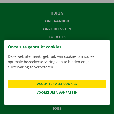
HUREN
ONS AANBOD
ONZE DIENSTEN
LOCATIES
APP
Onze site gebruikt cookies
VERHUISOPLOSSINGEN
Deze website maakt gebruik van cookies om jou een
optimale bezoekerservaring aan te bieden en je
surfervaring te verbeteren.
CONTACTEER ONS
ACCEPTEER ALLE COOKIES
VEELGESTELDE VRAGEN
NIEUWS
VOORKEUREN AANPASSEN
CADEAUBON
JOBS