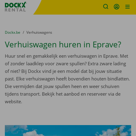
Fratello DEMO
Ga naar inhoud
Taalselectie overslaan
U bevindt zich hier:
van
Dockx.be
naar
Verhuiswagens
Verhuiswagen huren in Eprave?
Huur snel en gemakkelijk een verhuiswagen in Eprave. Met
of zonder laadklep voor zware spullen? Extra zware lading
of niet? Bij Dockx vind je een model dat bij jouw situatie
past. Elke verhuiswagen heeft bovendien houten bindlatten.
Die vermijden dat jouw spullen heen en weer schuiven
tijdens transport. Bekijk het aanbod en reserveer via de
website.