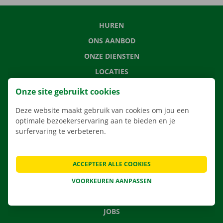
HUREN
ONS AANBOD
ONZE DIENSTEN
LOCATIES
APP
Onze site gebruikt cookies
VERHUISOPLOSSINGEN
Deze website maakt gebruik van cookies om jou een
optimale bezoekerservaring aan te bieden en je
surfervaring te verbeteren.
CONTACTEER ONS
ACCEPTEER ALLE COOKIES
VEELGESTELDE VRAGEN
NIEUWS
VOORKEUREN AANPASSEN
CADEAUBON
JOBS