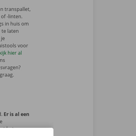
n transpallet,
f -linten.
gs in huis om
 te laten
 je
istools voor
ijk hier al
ons
isvragen?
graag.
d.
Er is al een
je
met het