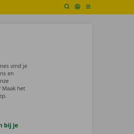
mes vind je
ns en
onze
? Maak het
lep.
bij je