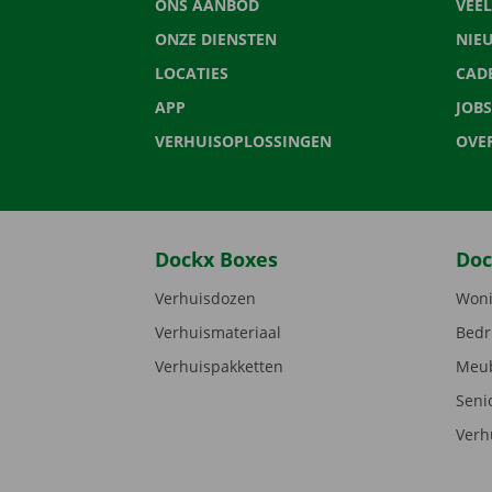
ONS AANBOD
VEE
ONZE DIENSTEN
NIE
LOCATIES
CAD
APP
JOBS
VERHUISOPLOSSINGEN
OVE
Dockx Boxes
Doc
Verhuisdozen
Woni
Verhuismateriaal
Bedr
Verhuispakketten
Meub
Seni
Verh