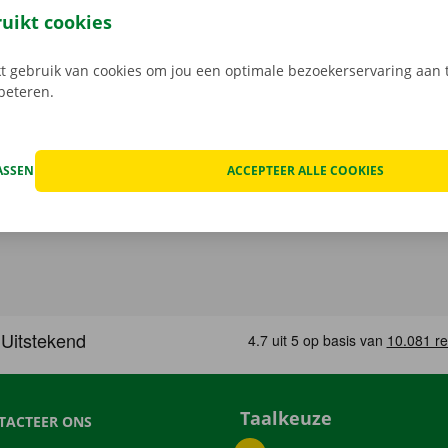
oer. Kom je met de auto of fiets? Dan is er plaats voorzien
ruikt cookies
en tijdens de huurperiode van de verhuiswagen.
 gebruik van cookies om jou een optimale bezoekerservaring aan t
rbeteren.
ASSEN
ACCEPTEER ALLE COOKIES
Taalkeuze
TACTEER ONS