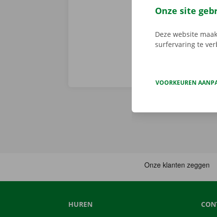
openbaar verv
Onze site geb
achter te lat
Deze website maakt
surfervaring te ve
VOORKEUREN AANP
HUREN
CON