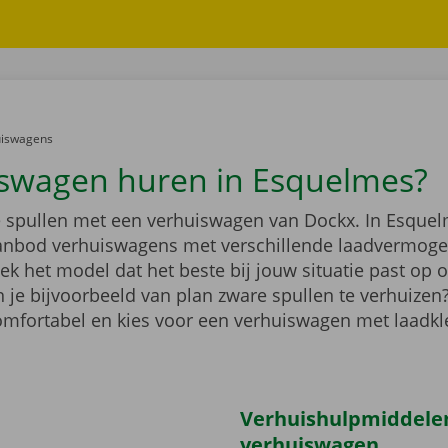
er:
uiswagens
swagen huren in Esquelmes?
je spullen met een verhuiswagen van Dockx. In Esquel
anbod verhuiswagens met verschillende laadvermoge
k het model dat het beste bij jouw situatie past op 
 je bijvoorbeeld van plan zware spullen te verhuizen
comfortabel en kies voor een verhuiswagen met laadk
Verhuishulpmiddelen 
verhuiswagen