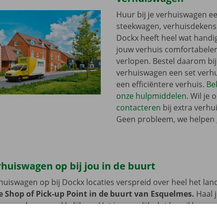
Huur bij je verhuiswagen ee
steekwagen, verhuisdekens o
Dockx heeft heel wat handi
jouw verhuis comfortabeler
verlopen. Bestel daarom bij
verhuiswagen een set verhu
een efficiëntere verhuis.
Bek
onze hulpmiddelen
. Wil je 
contacteren
bij extra verhu
Geen probleem, we helpen 
rhuiswagen op bij jou in de buurt
erhuiswagen op bij Dockx locaties verspreid over heel het lan
e Shop of Pick-up Point in de buurt van Esquelmes.
Haal 
er snel en gemakkelijk op. Het is namelijk vlot bereikbaar 