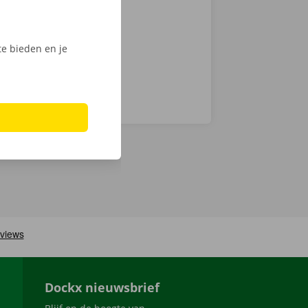
 om deze
e bieden en je
Dockx nieuwsbrief