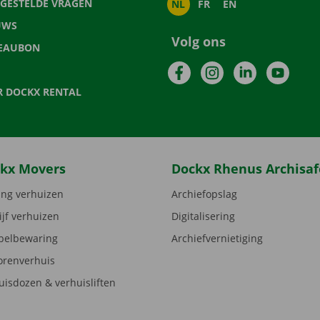
LGESTELDE VRAGEN
NL
FR
EN
UWS
Volg ons
EAUBON
Facebook
Instagram
LinkedIn
YouTu
R DOCKX RENTAL
kx Movers
Dockx Rhenus Archisaf
ng verhuizen
Archiefopslag
ijf verhuizen
Digitalisering
elbewaring
Archiefvernietiging
orenverhuis
uisdozen & verhuisliften