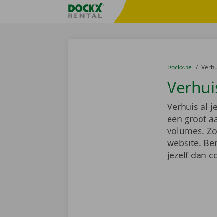
Ga naar inhoud
Taalselectie overslaan
Fratello DEMO
U bevindt zich hi
van
Dockx.be
naar
Verh
Verhui
Verhuis al 
een groot a
volumes. Zoe
website. Ben
jezelf dan 