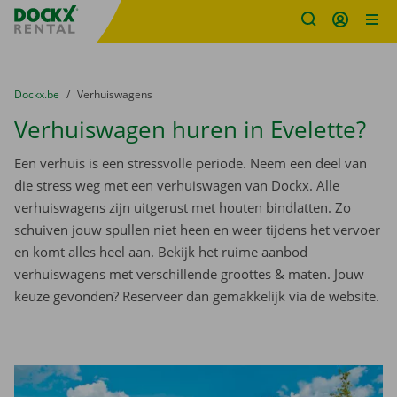
Fratello DEMO
Ga naar inhoud
Taalselectie overslaan
U bevindt zich hier:
van
Dockx.be
naar
Verhuiswagens
Verhuiswagen huren in Evelette?
Een verhuis is een stressvolle periode. Neem een deel van
die stress weg met een verhuiswagen van Dockx. Alle
verhuiswagens zijn uitgerust met houten bindlatten. Zo
schuiven jouw spullen niet heen en weer tijdens het vervoer
en komt alles heel aan. Bekijk het ruime aanbod
verhuiswagens met verschillende groottes & maten. Jouw
keuze gevonden? Reserveer dan gemakkelijk via de website.