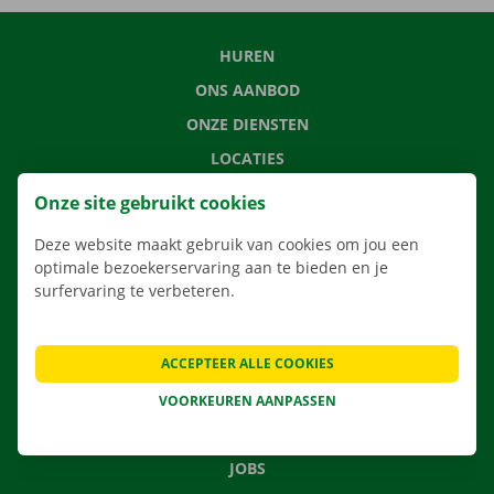
HUREN
ONS AANBOD
ONZE DIENSTEN
LOCATIES
APP
Onze site gebruikt cookies
VERHUISOPLOSSINGEN
Deze website maakt gebruik van cookies om jou een
optimale bezoekerservaring aan te bieden en je
surfervaring te verbeteren.
CONTACTEER ONS
ACCEPTEER ALLE COOKIES
VEELGESTELDE VRAGEN
NIEUWS
VOORKEUREN AANPASSEN
CADEAUBON
JOBS