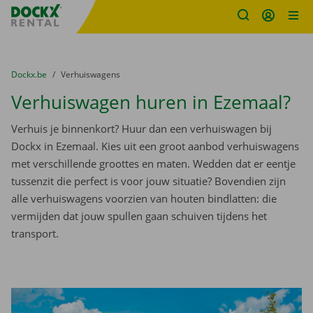
Fratello DEMO
Ga naar inhoud
Taalselectie overslaan
U bevindt zich hier:
van
Dockx.be
naar
Verhuiswagens
Verhuiswagen huren in Ezemaal?
Verhuis je binnenkort? Huur dan een verhuiswagen bij
Dockx in Ezemaal. Kies uit een groot aanbod verhuiswagens
met verschillende groottes en maten. Wedden dat er eentje
tussenzit die perfect is voor jouw situatie? Bovendien zijn
alle verhuiswagens voorzien van houten bindlatten: die
vermijden dat jouw spullen gaan schuiven tijdens het
transport.