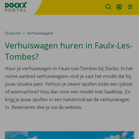
Fratello DEMO
Ga naar inhoud
Taalselectie overslaan
U bevindt zich hier:
van
Dockx.be
naar
Verhuiswagens
Verhuiswagen huren in Faulx-Les-
Tombes?
Huur je verhuiswagen in Faulx-Les-Tombes bij Dockx. In het
ruime aanbod verhuiswagens vind je vast het model dat bij
jouw situatie past. Verhuis je zware spullen zoals een ijskast
of wasmachine? Kies dan voor een model met laadklep. Zo
krijg je jouw spullen in een handomdraai de verhuiswagen
in. Reserveren doe je via de website.