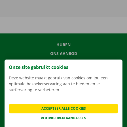
HUREN
ONS AANBOD
ONZE DIENSTEN
Onze site gebruikt cookies
LOCATIES
Deze website maakt gebruik van cookies om jou een
APP
optimale bezoekerservaring aan te bieden en je
VERHUISOPLOSSINGEN
surfervaring te verbeteren.
ACCEPTEER ALLE COOKIES
CONTACTEER ONS
VOORKEUREN AANPASSEN
VEELGESTELDE VRAGEN