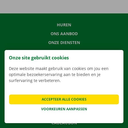
HUREN
ONS AANBOD
ONZE DIENSTEN
LOCATIES
Onze site gebruikt cookies
APP
Deze website maakt gebruik van cookies om jou een
VERHUISOPLOSSINGEN
optimale bezoekerservaring aan te bieden en je
surfervaring te verbeteren.
CONTACTEER ONS
ACCEPTEER ALLE COOKIES
VEELGESTELDE VRAGEN
VOORKEUREN AANPASSEN
NIEUWS
CADEAUBON