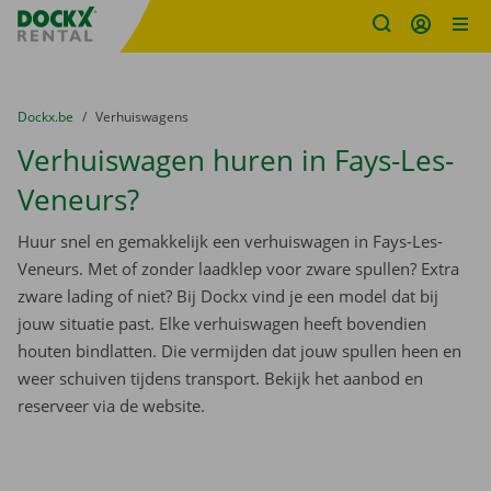
Fratello DEMO
Ga naar inhoud
Taalselectie overslaan
U bevindt zich hier:
van
Dockx.be
naar
Verhuiswagens
Verhuiswagen huren in Fays-Les-
Veneurs?
Huur snel en gemakkelijk een verhuiswagen in Fays-Les-
Veneurs. Met of zonder laadklep voor zware spullen? Extra
zware lading of niet? Bij Dockx vind je een model dat bij
jouw situatie past. Elke verhuiswagen heeft bovendien
houten bindlatten. Die vermijden dat jouw spullen heen en
weer schuiven tijdens transport. Bekijk het aanbod en
reserveer via de website.