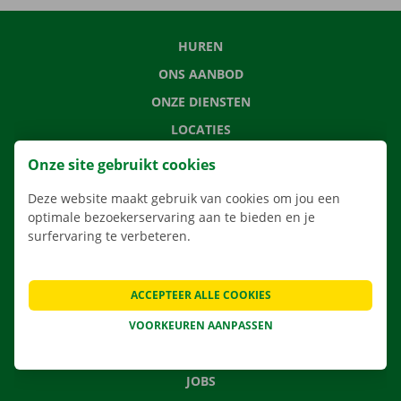
HUREN
ONS AANBOD
ONZE DIENSTEN
LOCATIES
APP
Onze site gebruikt cookies
VERHUISOPLOSSINGEN
Deze website maakt gebruik van cookies om jou een
optimale bezoekerservaring aan te bieden en je
surfervaring te verbeteren.
CONTACTEER ONS
ACCEPTEER ALLE COOKIES
VEELGESTELDE VRAGEN
NIEUWS
VOORKEUREN AANPASSEN
CADEAUBON
JOBS