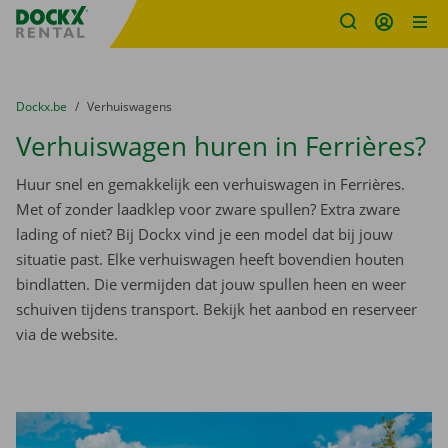
Fratello DEMO
Ga naar inhoud
Taalselectie overslaan
U bevindt zich hier:
van
Dockx.be
naar
Verhuiswagens
Verhuiswagen huren in Ferrières?
Huur snel en gemakkelijk een verhuiswagen in Ferrières.
Met of zonder laadklep voor zware spullen? Extra zware
lading of niet? Bij Dockx vind je een model dat bij jouw
situatie past. Elke verhuiswagen heeft bovendien houten
bindlatten. Die vermijden dat jouw spullen heen en weer
schuiven tijdens transport. Bekijk het aanbod en reserveer
via de website.