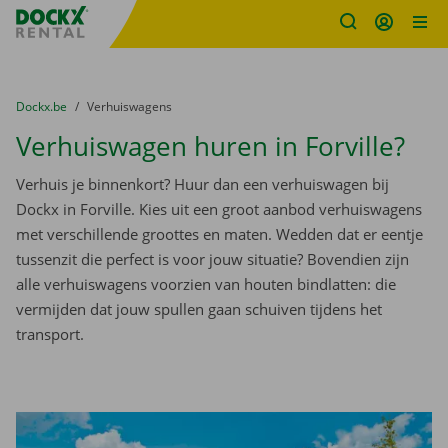
Fratello DEMO
Ga naar inhoud
Taalselectie overslaan
U bevindt zich hier:
van
Dockx.be
naar
Verhuiswagens
Verhuiswagen huren in Forville?
Verhuis je binnenkort? Huur dan een verhuiswagen bij
Dockx in Forville. Kies uit een groot aanbod verhuiswagens
met verschillende groottes en maten. Wedden dat er eentje
tussenzit die perfect is voor jouw situatie? Bovendien zijn
alle verhuiswagens voorzien van houten bindlatten: die
vermijden dat jouw spullen gaan schuiven tijdens het
transport.