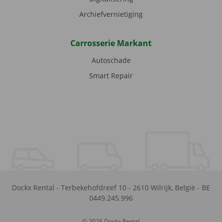
Archiefvernietiging
Carrosserie Markant
Autoschade
Smart Repair
Dockx Rental
-
Terbekehofdreef 10
-
2610
Wilrijk
,
België
-
BE
0449.245.996
© 2026 Dockx Rental