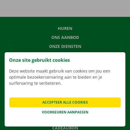
HUREN
ONS AANBOD
ONZE DIENSTEN
LOCATIES
Onze site gebruikt cookies
APP
Deze website maakt gebruik van cookies om jou een
VERHUISOPLOSSINGEN
optimale bezoekerservaring aan te bieden en je
surfervaring te verbeteren.
CONTACTEER ONS
ACCEPTEER ALLE COOKIES
VEELGESTELDE VRAGEN
VOORKEUREN AANPASSEN
NIEUWS
CADEAUBON