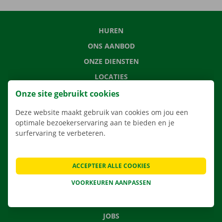
HUREN
ONS AANBOD
ONZE DIENSTEN
LOCATIES
APP
Onze site gebruikt cookies
VERHUISOPLOSSINGEN
Deze website maakt gebruik van cookies om jou een
optimale bezoekerservaring aan te bieden en je
surfervaring te verbeteren.
CONTACTEER ONS
ACCEPTEER ALLE COOKIES
VEELGESTELDE VRAGEN
VOORKEUREN AANPASSEN
NIEUWS
CADEAUBON
JOBS