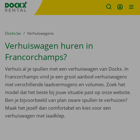
Fratello DEMO
Ga naar inhoud
Taalselectie overslaan
U bevindt zich hier:
van
Dockx.be
naar
Verhuiswagens
Verhuiswagen huren in
Francorchamps?
Verhuis al je spullen met een verhuiswagen van Dockx. In
Francorchamps vind je een groot aanbod verhuiswagens
met verschillende laadvermogens en volumes. Zoek het
model dat het beste bij jouw situatie past op onze website.
Ben je bijvoorbeeld van plan zware spullen te verhuizen?
Maak het jezelf dan comfortabel en kies voor een
verhuiswagen met laadklep.