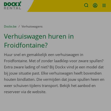
Fratello DEMO
Ga naar inhoud
Taalselectie overslaan
U bevindt zich hier:
van
Dockx.be
naar
Verhuiswagens
Verhuiswagen huren in
Froidfontaine?
Huur snel en gemakkelijk een verhuiswagen in
Froidfontaine. Met of zonder laadklep voor zware spullen?
Extra zware lading of niet? Bij Dockx vind je een model dat
bij jouw situatie past. Elke verhuiswagen heeft bovendien
houten bindlatten. Die vermijden dat jouw spullen heen en
weer schuiven tijdens transport. Bekijk het aanbod en
reserveer via de website.