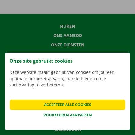
HUREN
ONS AANBOD
ONZE DIENSTEN
LOCATIES
Onze site gebruikt cookies
APP
Deze website maakt gebruik van cookies om jou een
VERHUISOPLOSSINGEN
optimale bezoekerservaring aan te bieden en je
surfervaring te verbeteren.
CONTACTEER ONS
ACCEPTEER ALLE COOKIES
VEELGESTELDE VRAGEN
VOORKEUREN AANPASSEN
NIEUWS
CADEAUBON