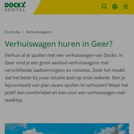
Fratello DEMO
Ga naar inhoud
Taalselectie overslaan
U bevindt zich hier:
van
Dockx.be
naar
Verhuiswagens
Verhuiswagen huren in Geer?
Verhuis al je spullen met een verhuiswagen van Dockx. In
Geer vind je een groot aanbod verhuiswagens met
verschillende laadvermogens en volumes. Zoek het model
dat het beste bij jouw situatie past op onze website. Ben je
bijvoorbeeld van plan zware spullen te verhuizen? Maak het
jezelf dan comfortabel en kies voor een verhuiswagen met
laadklep.