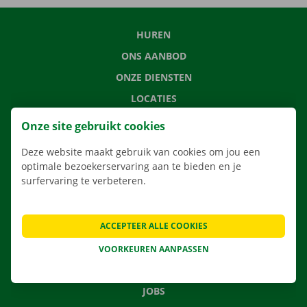
HUREN
ONS AANBOD
ONZE DIENSTEN
LOCATIES
APP
Onze site gebruikt cookies
VERHUISOPLOSSINGEN
Deze website maakt gebruik van cookies om jou een
optimale bezoekerservaring aan te bieden en je
surfervaring te verbeteren.
CONTACTEER ONS
ACCEPTEER ALLE COOKIES
VEELGESTELDE VRAGEN
NIEUWS
VOORKEUREN AANPASSEN
CADEAUBON
JOBS