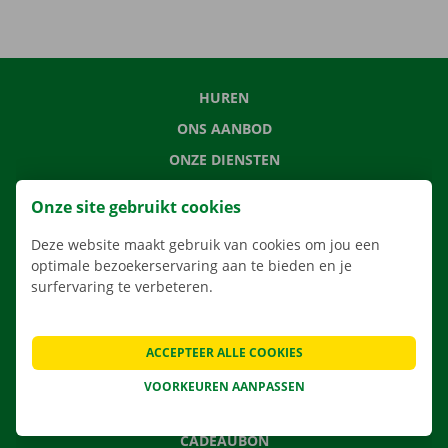
HUREN
ONS AANBOD
ONZE DIENSTEN
LOCATIES
Onze site gebruikt cookies
APP
Deze website maakt gebruik van cookies om jou een
VERHUISOPLOSSINGEN
optimale bezoekerservaring aan te bieden en je
surfervaring te verbeteren.
CONTACTEER ONS
ACCEPTEER ALLE COOKIES
VEELGESTELDE VRAGEN
VOORKEUREN AANPASSEN
NIEUWS
CADEAUBON