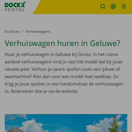
Fratello DEMO
Ga naar inhoud
Taalselectie overslaan
U bevindt zich hier:
van
Dockx.be
naar
Verhuiswagens
Verhuiswagen huren in Geluwe?
Huur je verhuiswagen in Geluwe bij Dockx. In het ruime
aanbod verhuiswagens vind je vast het model dat bij jouw
situatie past. Verhuis je zware spullen zoals een ijskast of
wasmachine? Kies dan voor een model met laadklep. Zo
krijg je jouw spullen in een handomdraai de verhuiswagen
in. Reserveren doe je via de website.