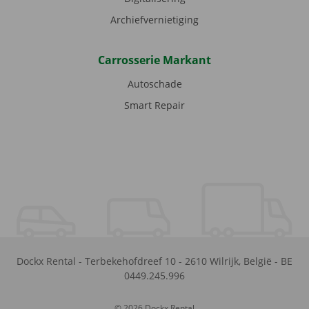
Archiefvernietiging
Carrosserie Markant
Autoschade
Smart Repair
Dockx Rental
-
Terbekehofdreef 10
-
2610
Wilrijk
,
België
-
BE
0449.245.996
© 2026 Dockx Rental