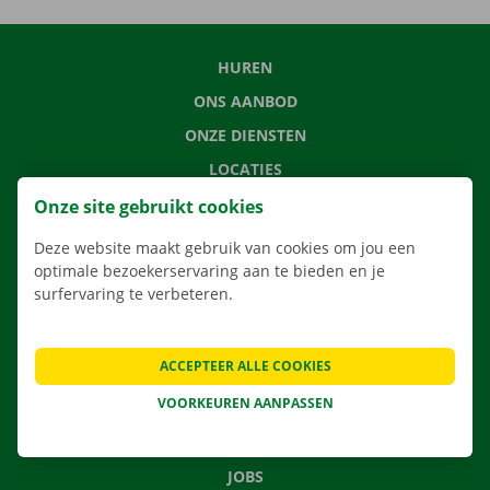
HUREN
ONS AANBOD
ONZE DIENSTEN
LOCATIES
APP
Onze site gebruikt cookies
VERHUISOPLOSSINGEN
Deze website maakt gebruik van cookies om jou een
optimale bezoekerservaring aan te bieden en je
surfervaring te verbeteren.
CONTACTEER ONS
ACCEPTEER ALLE COOKIES
VEELGESTELDE VRAGEN
VOORKEUREN AANPASSEN
NIEUWS
CADEAUBON
JOBS