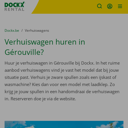
Fratello DEMO
Ga naar inhoud
Taalselectie overslaan
U bevindt zich hier:
van
Dockx.be
naar
Verhuiswagens
Verhuiswagen huren in
Gérouville?
Huur je verhuiswagen in Gérouville bij Dockx. In het ruime
aanbod verhuiswagens vind je vast het model dat bij jouw
situatie past. Verhuis je zware spullen zoals een ijskast of
wasmachine? Kies dan voor een model met laadklep. Zo
krijg je jouw spullen in een handomdraai de verhuiswagen
in. Reserveren doe je via de website.