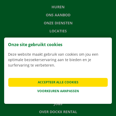
HUREN
ONS AANBOD
ONZE DIENSTEN
LOCATIES
APP
Onze site gebruikt cookies
VERHUISOPLOSSINGEN
Deze website maakt gebruik van cookies om jou een
optimale bezoekerservaring aan te bieden en je
surfervaring te verbeteren.
CONTACTEER ONS
VEELGESTELDE VRAGEN
ACCEPTEER ALLE COOKIES
NIEUWS
VOORKEUREN AANPASSEN
CADEAUBON
JOBS
OVER DOCKX RENTAL