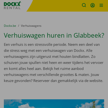
Fratello DEMO
Ga naar inhoud
Taalselectie overslaan
U bevindt zich hier:
van
Dockx.be
naar
Verhuiswagens
Verhuiswagen huren in Glabbeek?
Een verhuis is een stressvolle periode. Neem een deel van
die stress weg met een verhuiswagen van Dockx. Alle
verhuiswagens zijn uitgerust met houten bindlatten. Zo
schuiven jouw spullen niet heen en weer tijdens het vervoer
en komt alles heel aan. Bekijk het ruime aanbod
verhuiswagens met verschillende groottes & maten. Jouw
keuze gevonden? Reserveer dan gemakkelijk via de website.