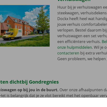
Huur bij je verhuiswagen ee
steekwagen, verhuisdekens o
Dockx heeft heel wat handi
jouw verhuis comfortabeler
verlopen. Bestel daarom bij
verhuiswagen een set verhu
een efficiëntere verhuis.
Bek
onze hulpmiddelen
. Wil je 
contacteren
bij extra verhu
Geen probleem, we helpen 
ten dichtbij Gondregnies
iswagen op bij jou in de buurt.
Over onze afhaalpunten d
 Het is belangrijk dat je ze vlot bereikt met het openbaar ve
e auto? Laat deze dan zorgeloos achter aan de Dockx Service