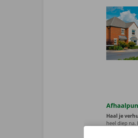
Afhaalpun
Haal je verhu
heel diep na.
de fiets of d