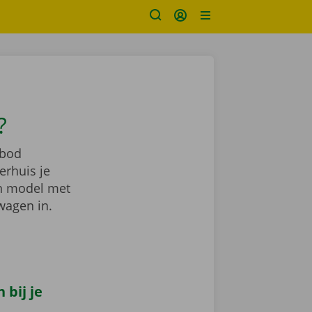
?
nbod
erhuis je
en model met
wagen in.
bij je