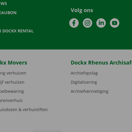
UWS
Volg ons
EAUBON
Facebook
Instagram
LinkedIn
YouTu
R DOCKX RENTAL
kx Movers
Dockx Rhenus Archisaf
ng verhuizen
Archiefopslag
ijf verhuizen
Digitalisering
elbewaring
Archiefvernietiging
orenverhuis
uisdozen & verhuisliften