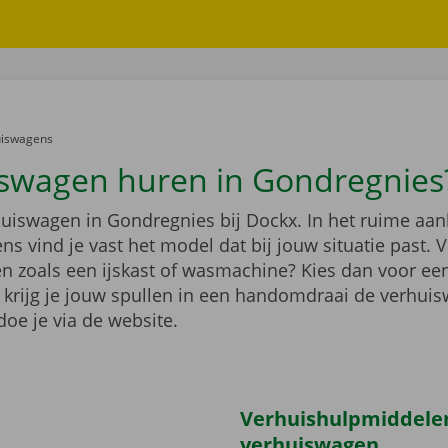
er:
uiswagens
swagen huren in Gondregnies
huiswagen in Gondregnies bij Dockx. In het ruime aa
s vind je vast het model dat bij jouw situatie past. V
en zoals een ijskast of wasmachine? Kies dan voor e
 krijg je jouw spullen in een handomdraai de verhuis
oe je via de website.
Verhuishulpmiddelen 
verhuiswagen