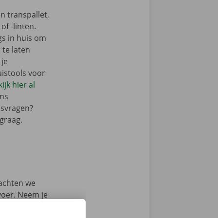
n transpallet,
f -linten.
gs in huis om
 te laten
 je
istools voor
ijk hier al
ons
isvragen?
graag.
achten we
rvoer. Neem je
 Shop of het