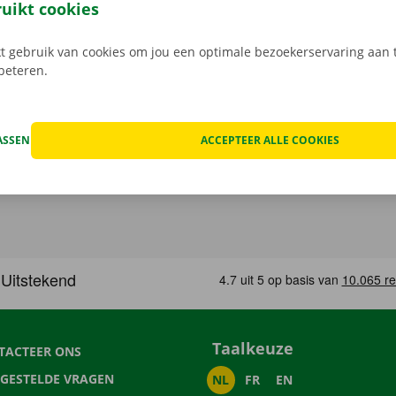
 tot je de verhuiswagen niet meer nodig hebt.
ruikt cookies
 gebruik van cookies om jou een optimale bezoekerservaring aan t
rbeteren.
ASSEN
ACCEPTEER ALLE COOKIES
Taalkeuze
TACTEER ONS
LGESTELDE VRAGEN
NL
FR
EN