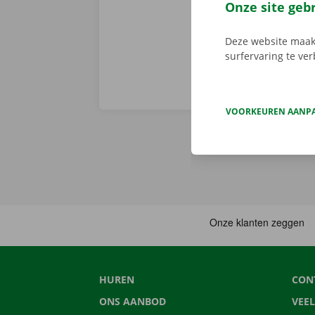
Pick-up Point
Onze site geb
Deze website maakt
surfervaring te ve
VOORKEUREN AANP
HUREN
CON
ONS AANBOD
VEE