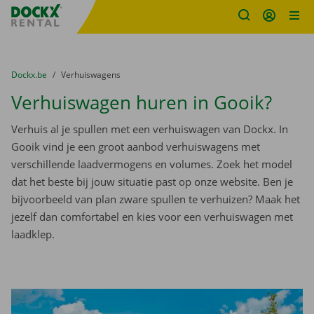
Fratello DEMO
Ga naar inhoud
Taalselectie overslaan
U bevindt zich hier:
van
Dockx.be
naar
Verhuiswagens
Verhuiswagen huren in Gooik?
Verhuis al je spullen met een verhuiswagen van Dockx. In
Gooik vind je een groot aanbod verhuiswagens met
verschillende laadvermogens en volumes. Zoek het model
dat het beste bij jouw situatie past op onze website. Ben je
bijvoorbeeld van plan zware spullen te verhuizen? Maak het
jezelf dan comfortabel en kies voor een verhuiswagen met
laadklep.