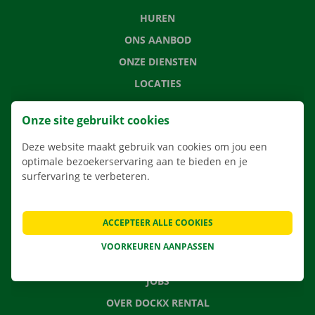
HUREN
ONS AANBOD
ONZE DIENSTEN
LOCATIES
APP
Onze site gebruikt cookies
VERHUISOPLOSSINGEN
Deze website maakt gebruik van cookies om jou een
optimale bezoekerservaring aan te bieden en je
surfervaring te verbeteren.
CONTACTEER ONS
VEELGESTELDE VRAGEN
ACCEPTEER ALLE COOKIES
NIEUWS
VOORKEUREN AANPASSEN
CADEAUBON
JOBS
OVER DOCKX RENTAL