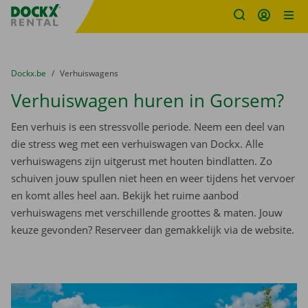
Fratello DEMO
Ga naar inhoud
Taalselectie overslaan
U bevindt zich hier:
van
Dockx.be
naar
Verhuiswagens
Verhuiswagen huren in Gorsem?
Een verhuis is een stressvolle periode. Neem een deel van
die stress weg met een verhuiswagen van Dockx. Alle
verhuiswagens zijn uitgerust met houten bindlatten. Zo
schuiven jouw spullen niet heen en weer tijdens het vervoer
en komt alles heel aan. Bekijk het ruime aanbod
verhuiswagens met verschillende groottes & maten. Jouw
keuze gevonden? Reserveer dan gemakkelijk via de website.