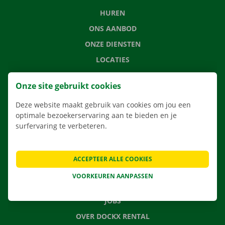
HUREN
ONS AANBOD
ONZE DIENSTEN
LOCATIES
APP
Onze site gebruikt cookies
VERHUISOPLOSSINGEN
Deze website maakt gebruik van cookies om jou een
optimale bezoekerservaring aan te bieden en je
surfervaring te verbeteren.
CONTACTEER ONS
VEELGESTELDE VRAGEN
ACCEPTEER ALLE COOKIES
NIEUWS
VOORKEUREN AANPASSEN
CADEAUBON
JOBS
OVER DOCKX RENTAL