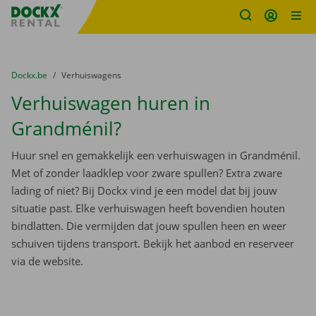
Fratello DEMO
Ga naar inhoud
Taalselectie overslaan
U bevindt zich hier:
van
Dockx.be
naar
Verhuiswagens
Verhuiswagen huren in
Grandménil?
Huur snel en gemakkelijk een verhuiswagen in Grandménil.
Met of zonder laadklep voor zware spullen? Extra zware
lading of niet? Bij Dockx vind je een model dat bij jouw
situatie past. Elke verhuiswagen heeft bovendien houten
bindlatten. Die vermijden dat jouw spullen heen en weer
schuiven tijdens transport. Bekijk het aanbod en reserveer
via de website.