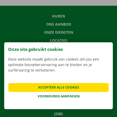
HUREN
ONS AANBOD
ONZE DIENSTEN
LOCATIES
APP
Onze site gebruikt cookies
VERHUISOPLOSSINGEN
Deze website maakt gebruik van cookies om jou een
optimale bezoekerservaring aan te bieden en je
surfervaring te verbeteren.
CONTACTEER ONS
ACCEPTEER ALLE COOKIES
VEELGESTELDE VRAGEN
VOORKEUREN AANPASSEN
NIEUWS
CADEAUBON
JOBS