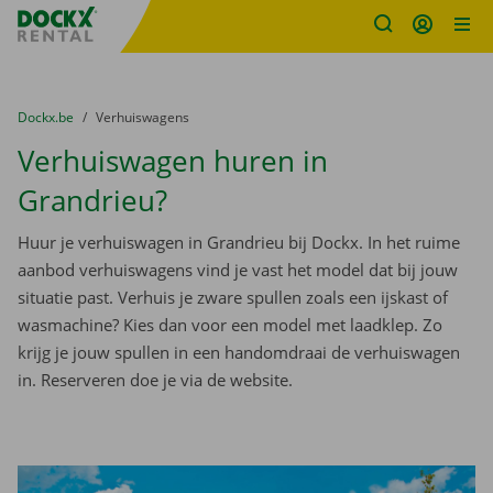
Fratello DEMO
Ga naar inhoud
Taalselectie overslaan
U bevindt zich hier:
van
Dockx.be
naar
Verhuiswagens
Verhuiswagen huren in
Grandrieu?
Huur je verhuiswagen in Grandrieu bij Dockx. In het ruime
aanbod verhuiswagens vind je vast het model dat bij jouw
situatie past. Verhuis je zware spullen zoals een ijskast of
wasmachine? Kies dan voor een model met laadklep. Zo
krijg je jouw spullen in een handomdraai de verhuiswagen
in. Reserveren doe je via de website.