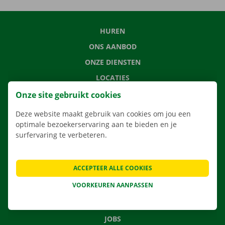
HUREN
ONS AANBOD
ONZE DIENSTEN
LOCATIES
APP
Onze site gebruikt cookies
VERHUISOPLOSSINGEN
Deze website maakt gebruik van cookies om jou een
optimale bezoekerservaring aan te bieden en je
surfervaring te verbeteren.
CONTACTEER ONS
ACCEPTEER ALLE COOKIES
VEELGESTELDE VRAGEN
VOORKEUREN AANPASSEN
NIEUWS
CADEAUBON
JOBS