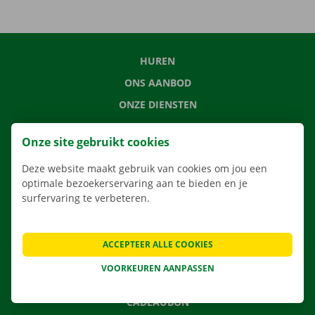
HUREN
ONS AANBOD
ONZE DIENSTEN
LOCATIES
Onze site gebruikt cookies
APP
Deze website maakt gebruik van cookies om jou een
VERHUISOPLOSSINGEN
optimale bezoekerservaring aan te bieden en je
surfervaring te verbeteren.
CONTACTEER ONS
ACCEPTEER ALLE COOKIES
VEELGESTELDE VRAGEN
VOORKEUREN AANPASSEN
NIEUWS
CADEAUBON