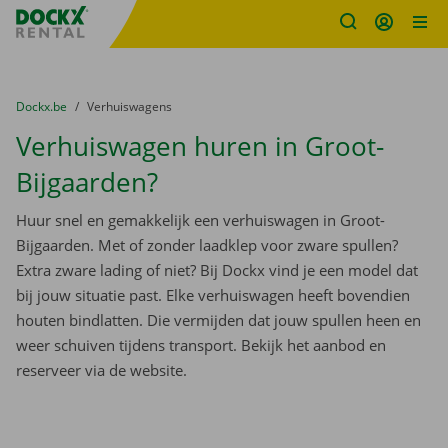
Fratello DEMO
Ga naar inhoud
Taalselectie overslaan
U bevindt zich hier:
van
Dockx.be
naar
Verhuiswagens
Verhuiswagen huren in Groot-
Bijgaarden?
Huur snel en gemakkelijk een verhuiswagen in Groot-
Bijgaarden. Met of zonder laadklep voor zware spullen?
Extra zware lading of niet? Bij Dockx vind je een model dat
bij jouw situatie past. Elke verhuiswagen heeft bovendien
houten bindlatten. Die vermijden dat jouw spullen heen en
weer schuiven tijdens transport. Bekijk het aanbod en
reserveer via de website.