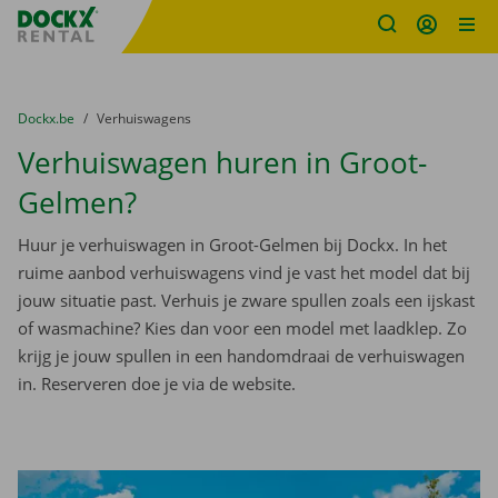
Fratello DEMO
Ga naar inhoud
Taalselectie overslaan
U bevindt zich hier:
van
Dockx.be
naar
Verhuiswagens
Verhuiswagen huren in Groot-
Gelmen?
Huur je verhuiswagen in Groot-Gelmen bij Dockx. In het
ruime aanbod verhuiswagens vind je vast het model dat bij
jouw situatie past. Verhuis je zware spullen zoals een ijskast
of wasmachine? Kies dan voor een model met laadklep. Zo
krijg je jouw spullen in een handomdraai de verhuiswagen
in. Reserveren doe je via de website.