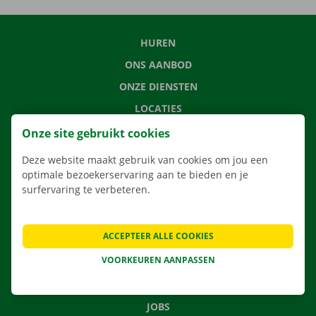
HUREN
ONS AANBOD
ONZE DIENSTEN
LOCATIES
APP
Onze site gebruikt cookies
VERHUISOPLOSSINGEN
Deze website maakt gebruik van cookies om jou een
optimale bezoekerservaring aan te bieden en je
surfervaring te verbeteren.
CONTACTEER ONS
ACCEPTEER ALLE COOKIES
VEELGESTELDE VRAGEN
VOORKEUREN AANPASSEN
NIEUWS
CADEAUBON
JOBS