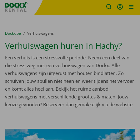
Fratello DEMO
Ga naar inhoud
Taalselectie overslaan
U bevindt zich hier:
van
Dockx.be
naar
Verhuiswagens
Verhuiswagen huren in Hachy?
Een verhuis is een stressvolle periode. Neem een deel van
die stress weg met een verhuiswagen van Dockx. Alle
verhuiswagens zijn uitgerust met houten bindlatten. Zo
schuiven jouw spullen niet heen en weer tijdens het vervoer
en komt alles heel aan. Bekijk het ruime aanbod
verhuiswagens met verschillende groottes & maten. Jouw
keuze gevonden? Reserveer dan gemakkelijk via de website.