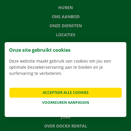
HUREN
ONS AANBOD
ONZE DIENSTEN
LOCATIES
APP
Onze site gebruikt cookies
VERHUISOPLOSSINGEN
Deze website maakt gebruik van cookies om jou een
optimale bezoekerservaring aan te bieden en je
surfervaring te verbeteren.
CONTACTEER ONS
VEELGESTELDE VRAGEN
ACCEPTEER ALLE COOKIES
NIEUWS
VOORKEUREN AANPASSEN
CADEAUBON
JOBS
OVER DOCKX RENTAL