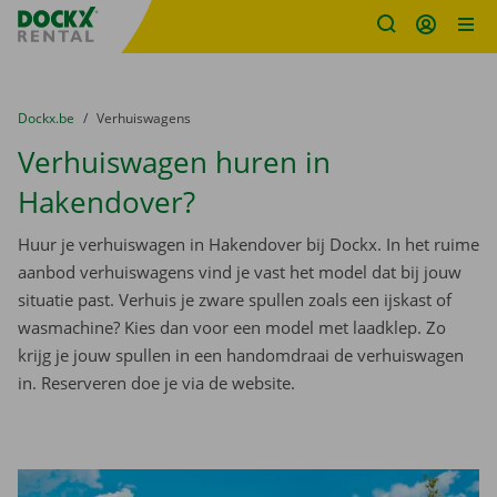
Fratello DEMO
Ga naar inhoud
Taalselectie overslaan
U bevindt zich hier:
van
Dockx.be
naar
Verhuiswagens
Verhuiswagen huren in
Hakendover?
Huur je verhuiswagen in Hakendover bij Dockx. In het ruime
aanbod verhuiswagens vind je vast het model dat bij jouw
situatie past. Verhuis je zware spullen zoals een ijskast of
wasmachine? Kies dan voor een model met laadklep. Zo
krijg je jouw spullen in een handomdraai de verhuiswagen
in. Reserveren doe je via de website.