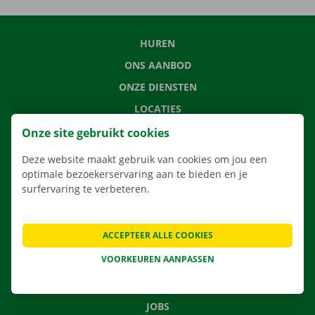
HUREN
ONS AANBOD
ONZE DIENSTEN
LOCATIES
APP
Onze site gebruikt cookies
VERHUISOPLOSSINGEN
Deze website maakt gebruik van cookies om jou een
optimale bezoekerservaring aan te bieden en je
surfervaring te verbeteren.
CONTACTEER ONS
ACCEPTEER ALLE COOKIES
VEELGESTELDE VRAGEN
VOORKEUREN AANPASSEN
NIEUWS
CADEAUBON
JOBS