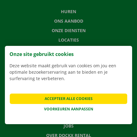
HUREN
ONS AANBOD
ONZE DIENSTEN
LOCATIES
APP
Onze site gebruikt cookies
VERHUISOPLOSSINGEN
Deze website maakt gebruik van cookies om jou een
optimale bezoekerservaring aan te bieden en je
surfervaring te verbeteren.
CONTACTEER ONS
VEELGESTELDE VRAGEN
ACCEPTEER ALLE COOKIES
NIEUWS
VOORKEUREN AANPASSEN
CADEAUBON
JOBS
OVER DOCKX RENTAL