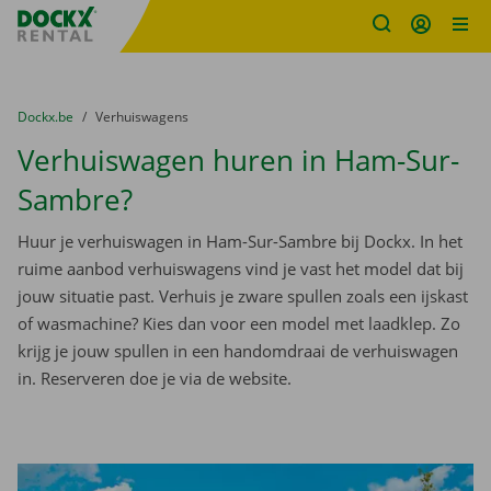
Fratello DEMO
Ga naar inhoud
Taalselectie overslaan
U bevindt zich hier:
van
Dockx.be
naar
Verhuiswagens
Verhuiswagen huren in Ham-Sur-
Sambre?
Huur je verhuiswagen in Ham-Sur-Sambre bij Dockx. In het
ruime aanbod verhuiswagens vind je vast het model dat bij
jouw situatie past. Verhuis je zware spullen zoals een ijskast
of wasmachine? Kies dan voor een model met laadklep. Zo
krijg je jouw spullen in een handomdraai de verhuiswagen
in. Reserveren doe je via de website.