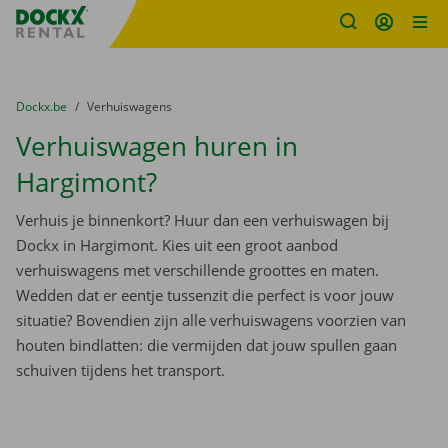
Fratello DEMO
Ga naar inhoud
Taalselectie overslaan
U bevindt zich hier:
van
Dockx.be
naar
Verhuiswagens
Verhuiswagen huren in
Hargimont?
Verhuis je binnenkort? Huur dan een verhuiswagen bij
Dockx in Hargimont. Kies uit een groot aanbod
verhuiswagens met verschillende groottes en maten.
Wedden dat er eentje tussenzit die perfect is voor jouw
situatie? Bovendien zijn alle verhuiswagens voorzien van
houten bindlatten: die vermijden dat jouw spullen gaan
schuiven tijdens het transport.