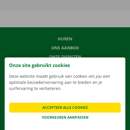
HUREN
ONS AANBOD
ONZE DIENSTEN
Onze site gebruikt cookies
LOCATIES
APP
Deze website maakt gebruik van cookies om jou een
optimale bezoekerservaring aan te bieden en je
VERHUISOPLOSSINGEN
surfervaring te verbeteren.
ACCEPTEER ALLE COOKIES
CONTACTEER ONS
VOORKEUREN AANPASSEN
VEELGESTELDE VRAGEN
NIEUWS