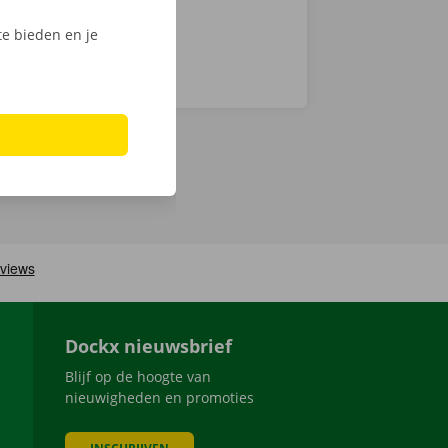
e bieden en je
Dockx nieuwsbrief
Blijf op de hoogte van
nieuwigheden en promoties