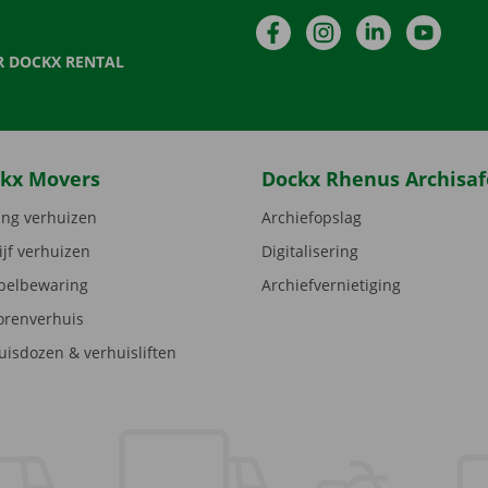
Facebook
Instagram
LinkedIn
YouTu
R DOCKX RENTAL
kx Movers
Dockx Rhenus Archisaf
ng verhuizen
Archiefopslag
ijf verhuizen
Digitalisering
elbewaring
Archiefvernietiging
orenverhuis
uisdozen & verhuisliften