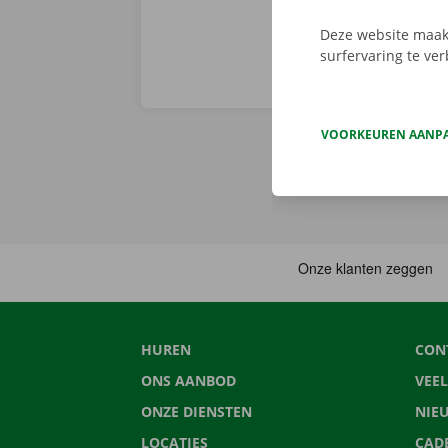
Deze website maakt
surfervaring te ve
VOORKEUREN AANP
HUREN
CON
ONS AANBOD
VEE
ONZE DIENSTEN
NIE
LOCATIES
CAD