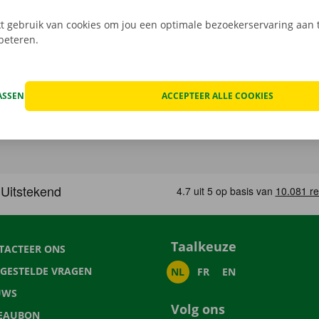
 gebruik van cookies om jou een optimale bezoekerservaring aan t
rbeteren.
ASSEN
ACCEPTEER ALLE COOKIES
Taalkeuze
TACTEER ONS
LGESTELDE VRAGEN
NL
FR
EN
UWS
Volg ons
EAUBON