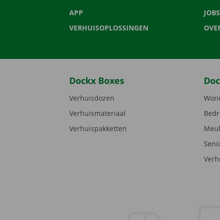
APP
JOBS
VERHUISOPLOSSINGEN
OVE
Dockx Boxes
Doc
Verhuisdozen
Woni
Verhuismateriaal
Bedr
Verhuispakketten
Meub
Seni
Verh