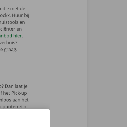
eitje met de
ckx. Huur bij
huistools en
iciënter en
aanbod hier
.
 verhuis?
je graag.
? Dan laat je
f het Pick-up
emloos aan het
lpunten zijn