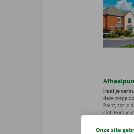
Afhaalpunt
Haal je verh
deze zorgeloo
Point, tot je
slot. Kom je 
bereikbaar me
Onze site geb