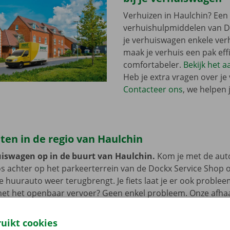
Verhuizen in Haulchin? Een 
verhuishulpmiddelen van Do
je verhuiswagen enkele ver
maak je verhuis een pak eff
comfortabeler.
Bekijk het 
Heb je extra vragen over je
Contacteer ons
, we helpen 
en in de regio van Haulchin
uiswagen op in de buurt van Haulchin.
Kom je met de auto
s achter op het parkeerterrein van de Dockx Service Shop o
 de huurauto weer terugbrengt. Je fiets laat je er ook proble
met het openbaar vervoer? Geen enkel probleem. Onze afhaa
t bus of tram.
ruikt cookies