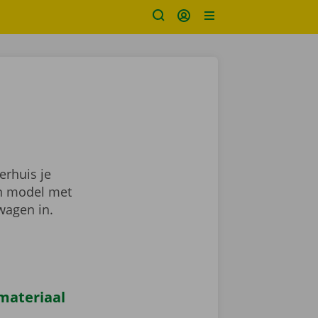
erhuis je
en model met
wagen in.
materiaal