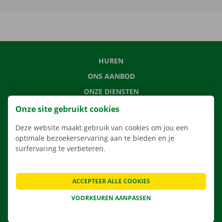
HUREN
ONS AANBOD
ONZE DIENSTEN
LOCATIES
Onze site gebruikt cookies
APP
Deze website maakt gebruik van cookies om jou een
VERHUISOPLOSSINGEN
optimale bezoekerservaring aan te bieden en je
surfervaring te verbeteren.
ACCEPTEER ALLE COOKIES
CONTACTEER ONS
VOORKEUREN AANPASSEN
VEELGESTELDE VRAGEN
NIEUWS