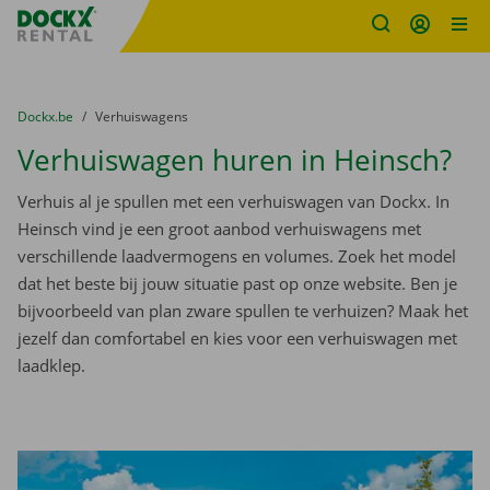
Fratello DEMO
Ga naar inhoud
Taalselectie overslaan
U bevindt zich hier:
van
Dockx.be
naar
Verhuiswagens
Verhuiswagen huren in Heinsch?
Verhuis al je spullen met een verhuiswagen van Dockx. In
Heinsch vind je een groot aanbod verhuiswagens met
verschillende laadvermogens en volumes. Zoek het model
dat het beste bij jouw situatie past op onze website. Ben je
bijvoorbeeld van plan zware spullen te verhuizen? Maak het
jezelf dan comfortabel en kies voor een verhuiswagen met
laadklep.