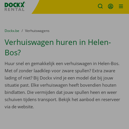
Fratello DEMO
Ga naar inhoud
Taalselectie overslaan
U bevindt zich hier:
van
Dockx.be
naar
Verhuiswagens
Verhuiswagen huren in Helen-
Bos?
Huur snel en gemakkelijk een verhuiswagen in Helen-Bos.
Met of zonder laadklep voor zware spullen? Extra zware
lading of niet? Bij Dockx vind je een model dat bij jouw
situatie past. Elke verhuiswagen heeft bovendien houten
bindlatten. Die vermijden dat jouw spullen heen en weer
schuiven tijdens transport. Bekijk het aanbod en reserveer
via de website.