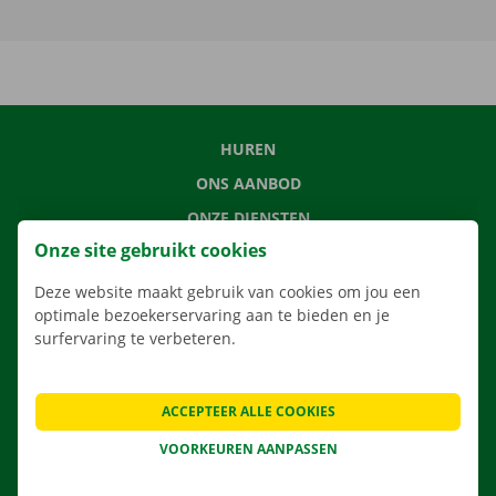
HUREN
ONS AANBOD
ONZE DIENSTEN
Onze site gebruikt cookies
LOCATIES
APP
Deze website maakt gebruik van cookies om jou een
optimale bezoekerservaring aan te bieden en je
VERHUISOPLOSSINGEN
surfervaring te verbeteren.
ACCEPTEER ALLE COOKIES
CONTACTEER ONS
VOORKEUREN AANPASSEN
VEELGESTELDE VRAGEN
NIEUWS