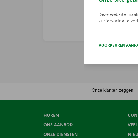
Deze website maakt
surfervaring te ve
VOORKEUREN AANP
HUREN
CON
ONS AANBOD
VEE
ONZE DIENSTEN
NIE