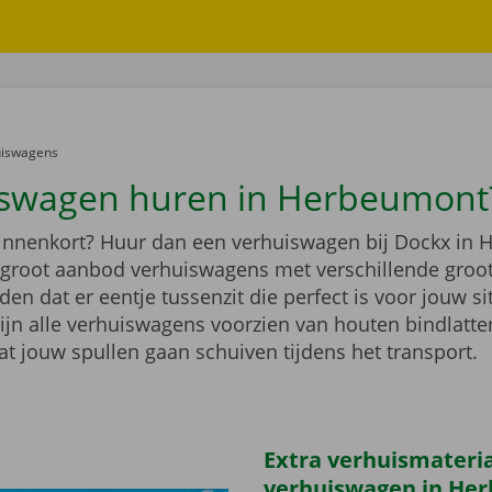
er:
uiswagens
swagen huren in Herbeumont
binnenkort? Huur dan een verhuiswagen bij Dockx in
n groot aanbod verhuiswagens met verschillende groo
n dat er eentje tussenzit die perfect is voor jouw si
ijn alle verhuiswagens voorzien van houten bindlatten
at jouw spullen gaan schuiven tijdens het transport.
Extra verhuismateriaa
verhuiswagen in He