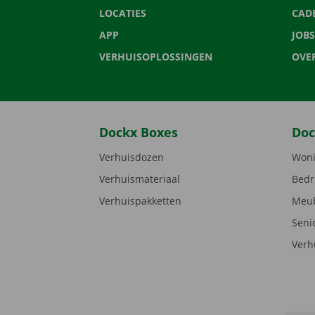
LOCATIES
CAD
APP
JOBS
VERHUISOPLOSSINGEN
OVE
Dockx Boxes
Doc
Verhuisdozen
Woni
Verhuismateriaal
Bedr
Verhuispakketten
Meub
Seni
Verh