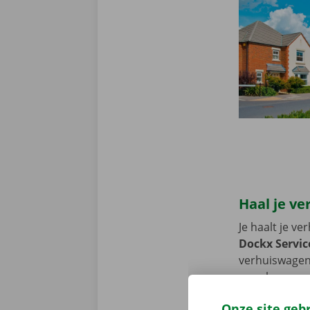
Haal je ve
Je haalt je v
Dockx Servic
verhuiswagen 
openbaar verv
achter te lat
Onze site geb