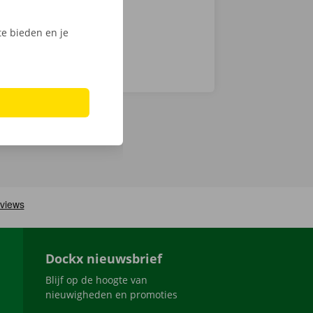
e bieden en je
Dockx nieuwsbrief
Blijf op de hoogte van
nieuwigheden en promoties