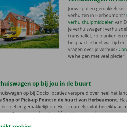
Jouw spullen gemakkelijker 
verhuizen in Herbeumont?
verhuishulpmiddelen
van D
je verhuiswagen: verhuisde
transpallet, rolplanken en 
bespaart je heel wat tijd en
vragen over je verhuis?
Con
we helpen met veel plezier.
rhuiswagen op bij jou in de buurt
erhuiswagen op bij Dockx locaties verspreid over heel het lan
e Shop of Pick-up Point in de buurt van Herbeumont.
Haa
er snel en gemakkelijk op. Het is namelijk vlot bereikbaar 
oer. Kom je met de auto of fiets? Dan is er plaats voorzien
en tijdens de huurperiode van de verhuiswagen.
ruikt cookies