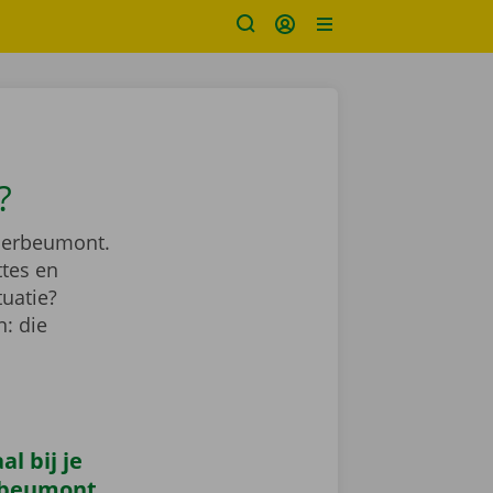
?
 Herbeumont.
ttes en
tuatie?
: die
l bij je
rbeumont