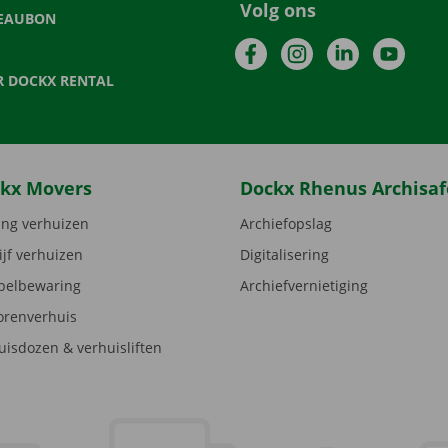
Volg ons
EAUBON
Facebook
Instagram
LinkedIn
YouTu
R DOCKX RENTAL
kx Movers
Dockx Rhenus Archisaf
ng verhuizen
Archiefopslag
ijf verhuizen
Digitalisering
elbewaring
Archiefvernietiging
orenverhuis
uisdozen & verhuisliften