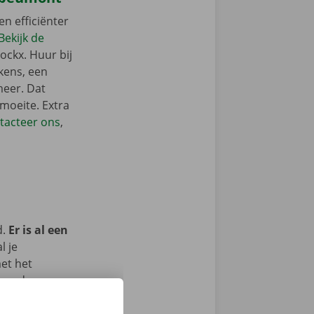
en efficiënter
Bekijk de
ockx. Huur bij
kens, een
meer. Dat
 moeite. Extra
tacteer ons
,
d.
Er is al een
l je
met het
 om deze