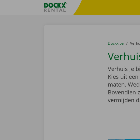
Ga naar inhoud
Taalselectie overslaan
Fratello DEMO
U bevindt zich hi
van
Dockx.be
naar
Verh
Verhui
Verhuis je 
Kies uit ee
maten. Wedde
Bovendien z
vermijden d