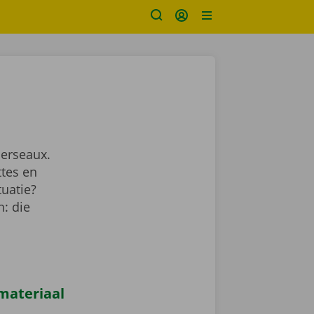
Herseaux.
ttes en
tuatie?
: die
materiaal