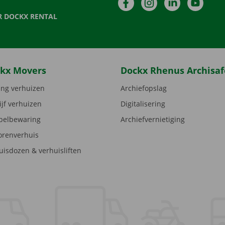
Facebook
Instagram
LinkedIn
YouTu
R DOCKX RENTAL
kx Movers
Dockx Rhenus Archisaf
ng verhuizen
Archiefopslag
ijf verhuizen
Digitalisering
elbewaring
Archiefvernietiging
orenverhuis
uisdozen & verhuisliften