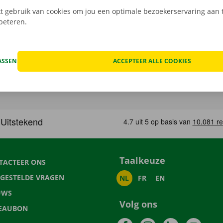
 gebruik van cookies om jou een optimale bezoekerservaring aan t
rbeteren.
ASSEN
ACCEPTEER ALLE COOKIES
Taalkeuze
TACTEER ONS
LGESTELDE VRAGEN
NL
FR
EN
UWS
Volg ons
EAUBON