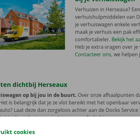
Verhuizen in Herseaux? Een
verhuishulpmiddelen van Do
je verhuiswagen enkele ver
maak je verhuis een pak eff
comfortabeler.
Bekijk het 
Heb je extra vragen over je
Contacteer ons
, we helpen 
ten dichtbij Herseaux
iswagen op bij jou in de buurt.
Over onze afhaalpunten d
 Het is belangrijk dat je ze vlot bereikt met het openbaar ve
e auto? Laat deze dan zorgeloos achter aan de Dockx Service
 tot je de verhuiswagen niet meer nodig hebt.
ruikt cookies