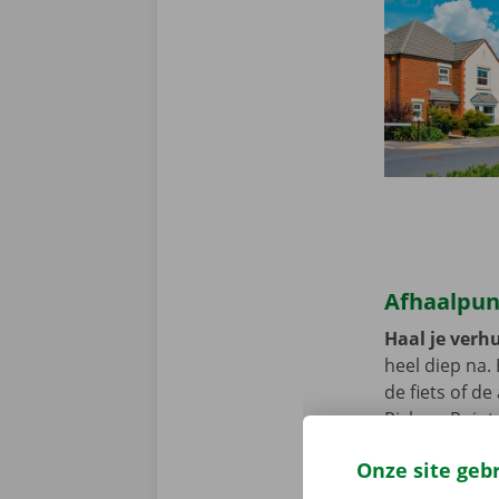
Afhaalpun
Haal je verhu
heel diep na.
de fiets of d
Pick-up Point
Onze site geb