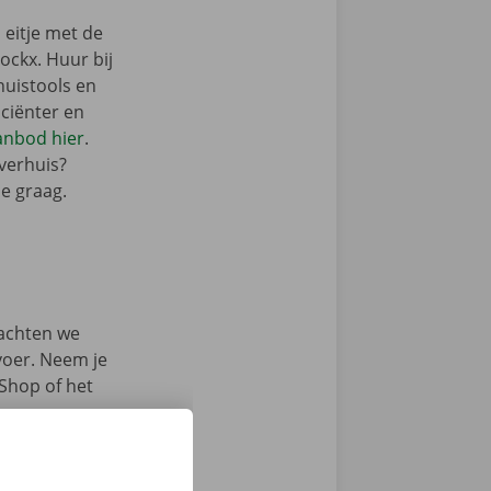
 eitje met de
ckx. Huur bij
huistools en
iciënter en
aanbod hier
.
 verhuis?
je graag.
achten we
rvoer. Neem je
 Shop of het