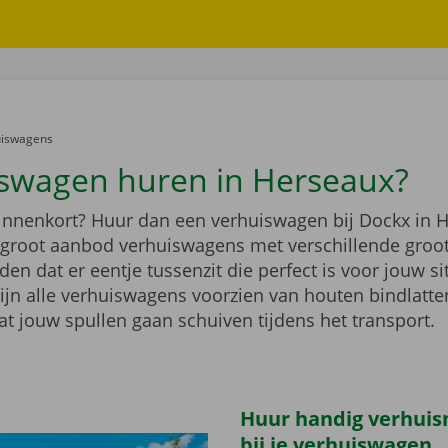
er:
uiswagens
swagen huren in Herseaux?
binnenkort? Huur dan een verhuiswagen bij Dockx in 
n groot aanbod verhuiswagens met verschillende groo
n dat er eentje tussenzit die perfect is voor jouw si
ijn alle verhuiswagens voorzien van houten bindlatten
at jouw spullen gaan schuiven tijdens het transport.
Huur handig verhuis
bij je verhuiswagen