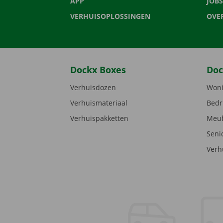
APP
JOBS
VERHUISOPLOSSINGEN
OVE
Dockx Boxes
Doc
Verhuisdozen
Woni
Verhuismateriaal
Bedr
Verhuispakketten
Meub
Seni
Verh