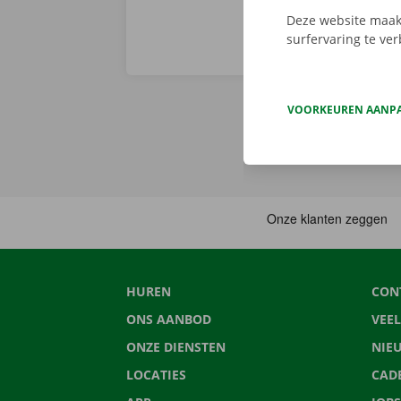
Deze website maakt
surfervaring te ve
VOORKEUREN AANP
HUREN
CON
ONS AANBOD
VEE
ONZE DIENSTEN
NIE
LOCATIES
CAD