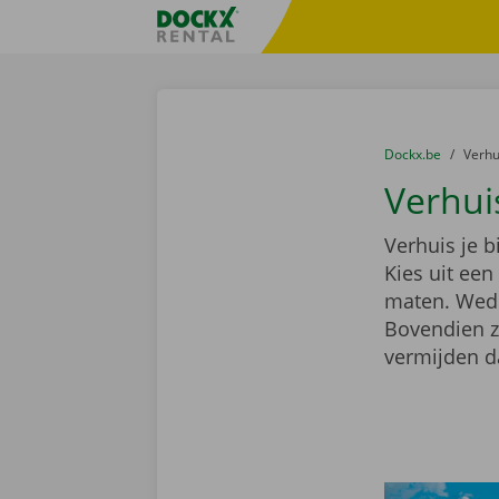
Ga naar inhoud
Taalselectie overslaan
Fratello DEMO
U bevindt zich hi
van
Dockx.be
naar
Verh
Verhui
Verhuis je 
Kies uit ee
maten. Wedde
Bovendien z
vermijden d