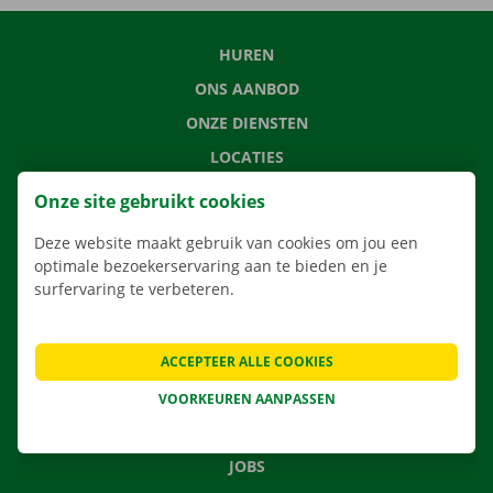
HUREN
ONS AANBOD
ONZE DIENSTEN
LOCATIES
APP
Onze site gebruikt cookies
VERHUISOPLOSSINGEN
Deze website maakt gebruik van cookies om jou een
optimale bezoekerservaring aan te bieden en je
surfervaring te verbeteren.
CONTACTEER ONS
ACCEPTEER ALLE COOKIES
VEELGESTELDE VRAGEN
NIEUWS
VOORKEUREN AANPASSEN
CADEAUBON
JOBS