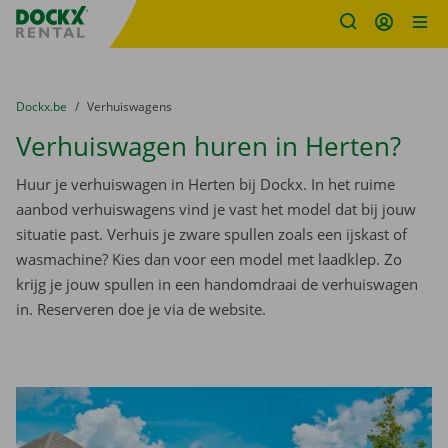
Fratello DEMO
Ga naar inhoud
Taalselectie overslaan
U bevindt zich hier:
van
Dockx.be
naar
Verhuiswagens
Verhuiswagen huren in Herten?
Huur je verhuiswagen in Herten bij Dockx. In het ruime
aanbod verhuiswagens vind je vast het model dat bij jouw
situatie past. Verhuis je zware spullen zoals een ijskast of
wasmachine? Kies dan voor een model met laadklep. Zo
krijg je jouw spullen in een handomdraai de verhuiswagen
in. Reserveren doe je via de website.