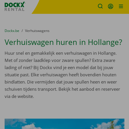
Fratello DEMO
Ga naar inhoud
Taalselectie overslaan
U bevindt zich hier:
van
Dockx.be
naar
Verhuiswagens
Verhuiswagen huren in Hollange?
Huur snel en gemakkelijk een verhuiswagen in Hollange.
Met of zonder laadklep voor zware spullen? Extra zware
lading of niet? Bij Dockx vind je een model dat bij jouw
situatie past. Elke verhuiswagen heeft bovendien houten
bindlatten. Die vermijden dat jouw spullen heen en weer
schuiven tijdens transport. Bekijk het aanbod en reserveer
via de website.