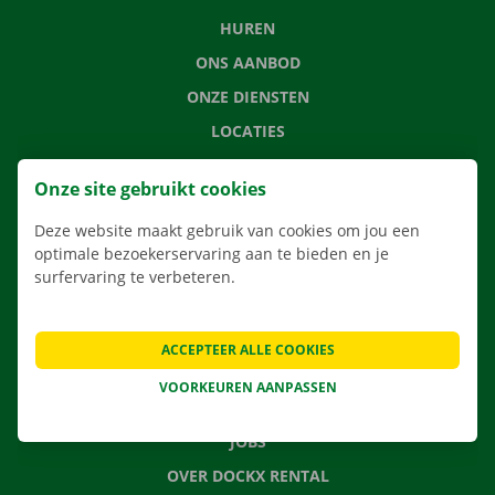
HUREN
ONS AANBOD
ONZE DIENSTEN
LOCATIES
APP
Onze site gebruikt cookies
VERHUISOPLOSSINGEN
Deze website maakt gebruik van cookies om jou een
optimale bezoekerservaring aan te bieden en je
surfervaring te verbeteren.
CONTACTEER ONS
VEELGESTELDE VRAGEN
ACCEPTEER ALLE COOKIES
NIEUWS
VOORKEUREN AANPASSEN
CADEAUBON
JOBS
OVER DOCKX RENTAL