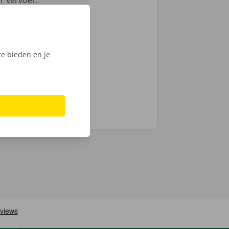
r vervoer.
van de Dockx
 ons
d naar je -
e bieden en je