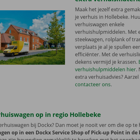
Maak het jezelf extra gemakk
je verhuis in Hollebeke. Huur
verhuiswagen enkele
verhuishulpmiddelen. Met 
steekwagen, rolplank of tra
verplaats je al je spullen ee
efficiënter. Met de verhuisli
dekens vermijd je krassen.
verhuishulpmiddelen hier
.
extra verhuisadvies? Aarzel 
contacteer ons
.
rhuiswagen op in regio Hollebeke
erhuiswagen bij Dockx? Dan moet je nooit ver om die op te 
gen op in een Dockx Service Shop of Pick-up Point in de