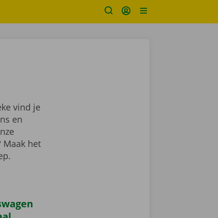
ke vind je
ns en
onze
? Maak het
lep.
iswagen
aal