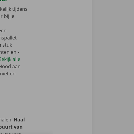
elijk tijdens
 bij je
een
nspallet
n stuk
nten en -
Bekijk alle
 Nood aan
niet en
halen.
Haal
 buurt van