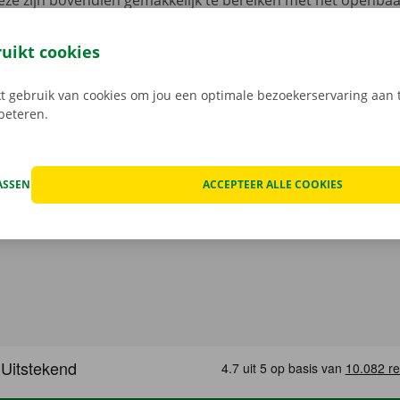
ze zijn bovendien gemakkelijk te bereiken met het openbaa
 met de fiets? Hang hem dan zorgeloos vast op het terrein 
of Pick-up Point. Je auto laat je ook probleemloos achter op
ruikt cookies
. Zo vertrek je na je de verhuiswagen terugbrengt al fluiten
.
 gebruik van cookies om jou een optimale bezoekerservaring aan t
rbeteren.
ASSEN
ACCEPTEER ALLE COOKIES