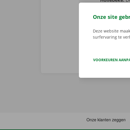
Hollebeke.
De
Kom je liever
Service Shop 
Onze site geb
parkeerterrein
nieuwe - thuis
Deze website maakt
surfervaring te ve
VOORKEUREN AANP