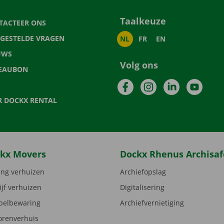
Taalkeuze
TACTEER ONS
LGESTELDE VRAGEN
NL
FR
EN
UWS
Volg ons
EAUBON
Facebook
Instagram
LinkedIn
YouTu
R DOCKX RENTAL
kx Movers
Dockx Rhenus Archisaf
ng verhuizen
Archiefopslag
ijf verhuizen
Digitalisering
elbewaring
Archiefvernietiging
orenverhuis