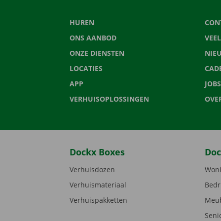
HUREN
CON
ONS AANBOD
VEE
ONZE DIENSTEN
NIE
LOCATIES
CAD
APP
JOBS
VERHUISOPLOSSINGEN
OVE
Dockx Boxes
Doc
Verhuisdozen
Woni
Verhuismateriaal
Bedr
Verhuispakketten
Meub
Seni