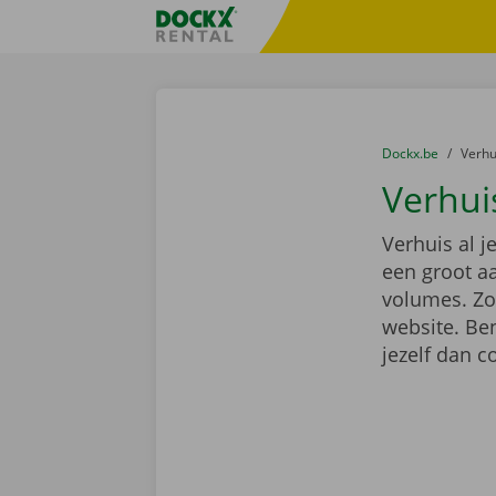
Ga naar inhoud
Taalselectie overslaan
Fratello DEMO
U bevindt zich hi
van
Dockx.be
naar
Verh
Verhui
Verhuis al j
een groot a
volumes. Zoe
website. Ben
jezelf dan 