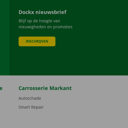
Dockx nieuwsbrief
Blijf op de hoogte van
nieuwigheden en promoties
INSCHRIJVEN
be
e
Carrosserie Markant
Autoschade
Smart Repair